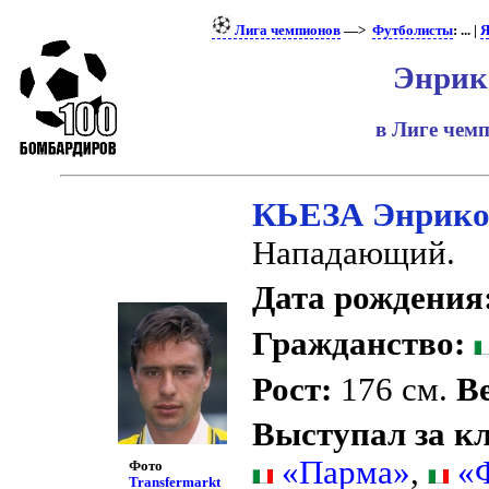
Лига чемпионов
—>
Футболисты
: ... |
Я
Энрик
в Лиге чем
КЬЕЗА Энрик
Нападающий.
Дата рождения
Гражданство:
Рост:
176 см.
Ве
Выступал за к
«Парма»
,
«Ф
Фото
Transfermarkt