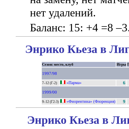
нет удалений.
Баланс: 15: +4 =8 –3
Энрико Кьеза в Лиг
Сезон: место, клуб
Игры
1997/98
«Парма»
6
7–12 (Г-2)
1999/00
«Фиорентина» (Флоренция)
9
9–12 (Г2-3)
Энрико Кьеза в Ли