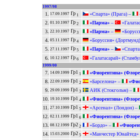
1997/98
Гр
1.
«Спарта» (Прага) –
17.09.1997
1
Гр
2.
«Парма»
–
«Галатас
01.10.1997
2
Гр
3.
«Парма»
–
«Борусси
22.10.1997
3
Гр
4.
«Боруссия» (Дортмунд
05.11.1997
4
Гр
5.
«Парма»
–
«Спарта»
27.11.1997
5
Гр
6.
«Галатасарай» (Стамбу
10.12.1997
6
1999/00
Гр1
7.
«Фиорентина» (Флоре
14.09.1999
1
Гр1
8.
«Барселона» –
«Фио
22.09.1999
2
Гр1
9.
АИК (Стокгольм) –
29.09.1999
3
Гр1
10.
«Фиорентина» (Флоре
19.10.1999
4
Гр1
11.
«Арсенал» (Лондон) –
27.10.1999
5
Гр1
12.
«Фиорентина» (Флоре
02.11.1999
6
Гр2
13.
«Бордо» –
«Фиорент
08.12.1999
2
Гр2
14.
«Манчестер Юнайтед»
15.03.2000
5