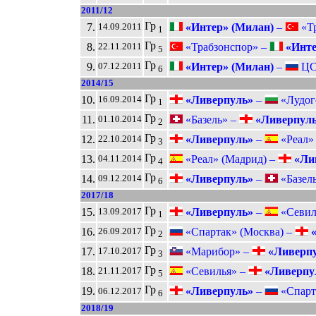
2011/12
Гр
7.
«Интер» (Милан)
–
«Тр
14.09.2011
1
Гр
8.
«Трабзонспор» –
«Инте
22.11.2011
5
Гр
9.
«Интер» (Милан)
–
ЦСК
07.12.2011
6
2014/15
Гр
10.
«Ливерпуль»
–
«Лудого
16.09.2014
1
Гр
11.
«Базель» –
«Ливерпул
01.10.2014
2
Гр
12.
«Ливерпуль»
–
«Реал» 
22.10.2014
3
Гр
13.
«Реал» (Мадрид) –
«Ли
04.11.2014
4
Гр
14.
«Ливерпуль»
–
«Базель
09.12.2014
6
2017/18
Гр
15.
«Ливерпуль»
–
«Севиль
13.09.2017
1
Гр
16.
«Спартак» (Москва) –
«
26.09.2017
2
Гр
17.
«Марибор» –
«Ливерп
17.10.2017
3
Гр
18.
«Севилья» –
«Ливерпу
21.11.2017
5
Гр
19.
«Ливерпуль»
–
«Спарта
06.12.2017
6
2018/19