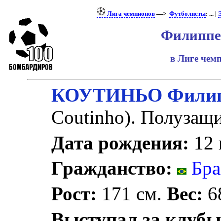
Лига чемпионов
—>
Футболисты
: ... |
Филиппе
в Лиге че
КОУТИНЬО Фили
Coutinho). Полузащ
Дата рождения:
12 
Гражданство:
Бра
Рост:
171 см.
Вес:
68
Выступал за клубы