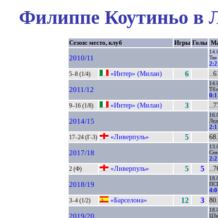
Филиппе Коутиньо в Л
Сезон: место, клуб
Игры
Голы
Ма
14.
2010/11
Тве
2:2
«Интер» (Милан)
6
..6
5–8 (1/4)
14.
2011/12
Тбз
0:1
«Интер» (Милан)
3
..7
9–16 (1/8)
16.
2014/15
Луд
2:1
«Ливерпуль»
5
68.
17–24 (Г-3)
13.
2017/18
Сев
2:2
«Ливерпуль»
5
5
..7
2 (Ф)
18.
2018/19
ПС
4:0
«Барселона»
12
3
80.
3–4 (1/2)
18.
2019/20
ЦЗ