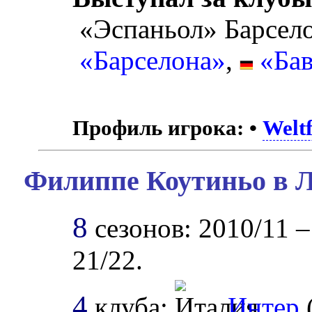
«Эспаньол» Барсел
«Барселона»
,
«Ба
Профиль игрока:
•
Weltf
Филиппе Коутиньо в Л
8
сезонов: 2010/11 –
21/22.
4
клуба:
Интер