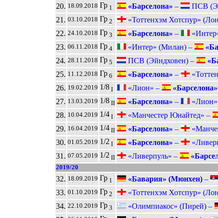
Гр
20.
«Барселона»
–
ПСВ (Эй
18.09.2018
1
Гр
21.
«Тоттенхэм Хотспур» (Ло
03.10.2018
2
Гр
22.
«Барселона»
–
«Интер»
24.10.2018
3
Гр
23.
«Интер» (Милан) –
«Ба
06.11.2018
4
Гр
24.
ПСВ (Эйндховен) –
«Б
28.11.2018
5
Гр
25.
«Барселона»
–
«Тоттен
11.12.2018
6
1/8
26.
«Лион» –
«Барселона»
19.02.2019
I
1/8
27.
«Барселона»
–
«Лион».
13.03.2019
II
1/4
28.
«Манчестер Юнайтед» –
10.04.2019
I
1/4
29.
«Барселона»
–
«Манчес
16.04.2019
II
1/2
30.
«Барселона»
–
«Ливерп
01.05.2019
I
1/2
31.
«Ливерпуль» –
«Барсе
07.05.2019
II
2019/20
Гр
32.
«Бавария» (Мюнхен)
–
18.09.2019
1
Гр
33.
«Тоттенхэм Хотспур» (Ло
01.10.2019
2
Гр
34.
«Олимпиакос» (Пирей) –
22.10.2019
3