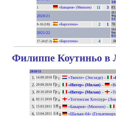
3:0
«Бавария» (Мюнхен)
11
3
83.
1
20.
2020/21
Фе
5:1
«Барселона»
2
1
70.
9–16 (1/8)
14.
2021/22
Бав
0:3
«Барселона»
4
..6
17–24 (Г-3)
Филиппе Коутиньо в 
2010/11
Гр
1.
«Твенте» (Энсхеде) –
«
14.09.2010
1
Гр
2.
«Интер» (Милан)
–
«Ве
29.09.2010
2
Гр
3.
«Интер» (Милан)
–
«То
20.10.2010
3
Гр
4.
«Тоттенхэм Хотспур» (Ло
02.11.2010
4
1/8
5.
«Бавария» (Мюнхен) –
15.03.2011
II
1/4
6.
«Шальке-04» (Гельзенкирх
13.04.2011
II