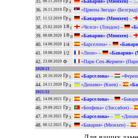
Гр
35.
«Бавария» (Мюнхен)
–
06.11.2019
4
Гр
36.
«Црвена Звезда» (Белград)
26.11.2019
5
Гр
37.
«Бавария» (Мюнхен)
–
11.12.2019
6
1/8
38.
«Челси» (Лондон) –
«Б
25.02.2020
I
1/8
39.
«Бавария» (Мюнхен)
–
08.08.2020
II
40.
1/4
«Барселона» –
«Бавари
14.08.2020
41.
1/2
«Лион» –
«Бавария» (
19.08.2020
42.
Ф
«Пари Сен-Жермен» (Пар
23.08.2020
2020/21
Гр
43.
«Барселона»
–
«Ференц
20.10.2020
1
Гр
44.
«Динамо» (Киев) –
«Ба
24.11.2020
4
2021/22
Гр
45.
«Барселона»
–
«Бавари
14.09.2021
1
Гр
46.
«Бенфика» (Лиссабон) –
29.09.2021
2
Гр
47.
«Барселона»
–
«Динамо
20.10.2021
3
Гр
48.
«Бавария» (Мюнхен) –
08.12.2021
6
Для ваших зам