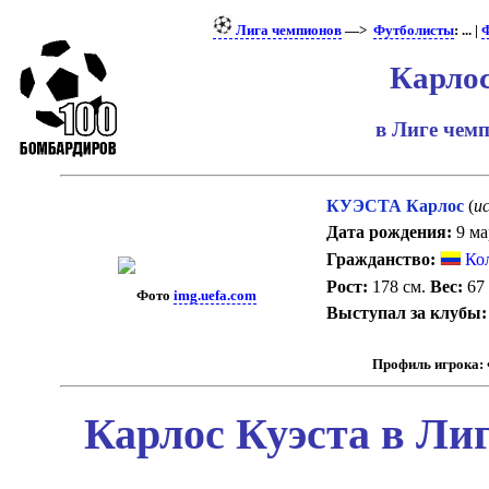
Лига чемпионов
—>
Футболисты
: ... |
Ф
Карлос
в Лиге чем
КУЭСТА Карлос
(
ис
Дата рождения:
9 ма
Гражданство:
Ко
Рост:
178 см.
Вес:
67 
Фото
img.uefa.com
Выступал за клубы:
Профиль игрока:
Карлос Куэста в Ли