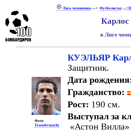
Лига чемпионов
—>
Футболисты
: ... |
Н
Карлос
в Лиге чем
КУЭЛЬЯР Кар
Защитник.
Дата рождения
Гражданство:
Рост:
190 см.
Выступал за к
Фото
«Астон Вилла» 
Transfermarkt