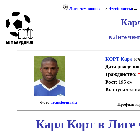
Лига чемпионов
—>
Футболисты
: ... |
Кар
в Лиге че
КОРТ Карл
(
ан
Дата рождения
Гражданство:
Рост:
195 см.
Выступал за к
Фото
Transfermarkt
Профиль иг
Карл Корт в Лиге