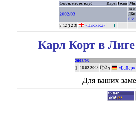
Сезон: место, клуб
Игры
Голы
Мат
18.0
2002/03
ДКи
0:2
«Ньюкасл»
1
9–12 (Г2-3)
Карл Корт в Лиге
2002/03
Гр2
1.
«Байер» 
18.02.2003
3
Для ваших зам