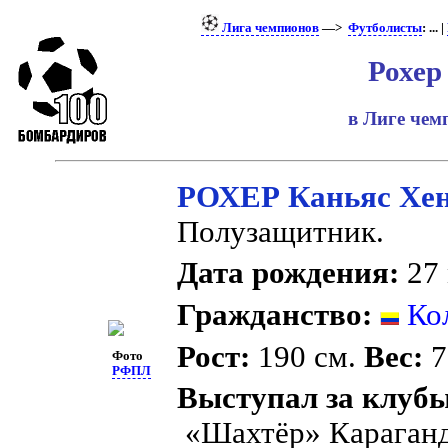
Лига чемпионов
—>
Футболисты
: ... |
Рохер
в Лиге че
РОХЕР Каньяс Хе
Полузащитник.
Дата рождения:
27 
Гражданство:
Ко
Рост:
190 см.
Вес:
7
Фото
РФПЛ
Выступал за клубы
«Шахтёр» Караган