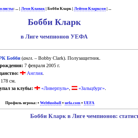
олисты
: ... |
Леон Кланак
| Бобби Кларк |
Лейтон Кларксон
| ...
Бобби Кларк
в Лиге чемпионов УЕФА
К Бобби
(
англ.
– Bobby Clark). Полузащитник.
 рождения:
7 февраля 2005 г.
данство:
Англия
.
178 см.
упал за клубы:
«Ливерпуль»
,
«Зальцбург»
.
Профиль игрока:
•
Weltfussball
•
uefa.com
•
UEFA
Бобби Кларк в Лиге чемпионов: статис