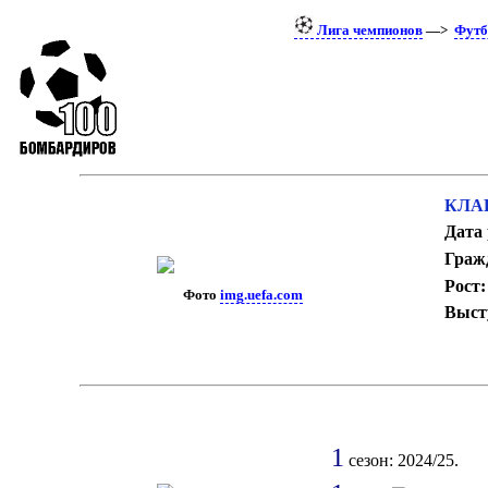
Лига чемпионов
—>
Футб
КЛАР
Дата
Граж
Рост:
Фото
img.uefa.com
Выст
1
сезон: 2024/25.