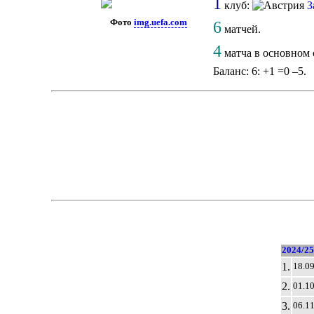
1
клуб:
З
Фото
img.uefa.com
6
матчей.
4
матча в основном 
Баланс: 6: +1 =0 –5.
2024/25
1.
18.0
2.
01.1
3.
06.1