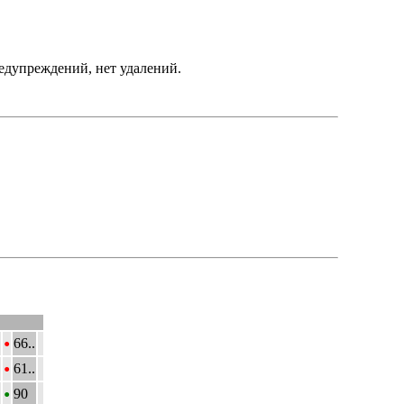
редупреждений, нет удалений.
•
66..
•
61..
•
90