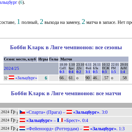
альцбург
(
6
).
1
2
2
составе,
полный,
выхода на замену,
матча в запасе. Нет п
Бобби Кларк в Лиге чемпионов: все сезоны
Сезон: место, клуб
Игры
Голы
Матчи
18.09
1.10
23.10
6.11
26.11
10.12
22.01
29.01
2024/25
СпП
Бре
ДЗг
Фей
БЛв
ПСЖ
РМ
АтМ
0:3
0:4
0:2
3:1
0:5
0:3
1:5
1:4
«Зальцбург»
6
66..
61..
о
90
46..
..57
о
..58
32
Бобби Кларк в Лиге чемпионов: все матчи
Гр
«Спарта» (Прага) –
«Зальцбург»
. 3:0
9.2024
1
Гр
«Зальцбург»
–
«Брест». 0:4
0.2024
2
Гр
«Фейеноорд» (Роттердам) –
«Зальцбург»
. 1:3
1.2024
4