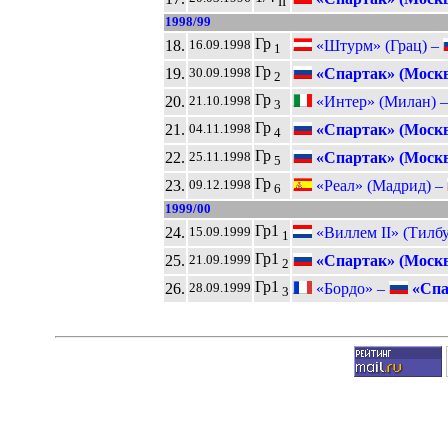
II
1998/99
Гр
18.
«Штурм» (Грац) –
16.09.1998
1
Гр
19.
«Спартак» (Москв
30.09.1998
2
Гр
20.
«Интер» (Милан) 
21.10.1998
3
Гр
21.
«Спартак» (Москв
04.11.1998
4
Гр
22.
«Спартак» (Москв
25.11.1998
5
Гр
23.
«Реал» (Мадрид) –
09.12.1998
6
1999/00
Гр1
24.
«Виллем II» (Тилбу
15.09.1999
1
Гр1
25.
«Спартак» (Москв
21.09.1999
2
Гр1
26.
«Бордо» –
«Спа
28.09.1999
3