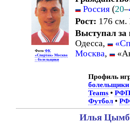
Россия
(
20
–
Рост:
176 см.
Выступал за
Одесса,
«Сп
Москва
,
«Ан
Фото
ФК
«Спартак» Москва
– болельщики
Профиль иг
болельщики
Teams
•
РФ
Футбол
•
РФ
Илья Цымба