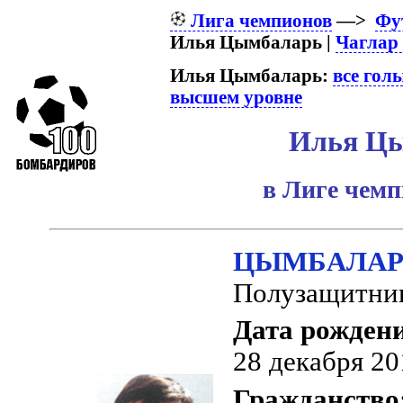
Лига чемпионов
—>
Фу
Илья Цымбаларь |
Чаглар
Илья Цымбаларь:
все гол
высшем уровне
Илья Ц
в Лиге чем
ЦЫМБАЛАРЬ
Полузащитни
Дата рожден
28 декабря 20
Гражданство