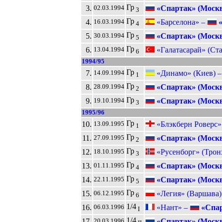
Гр
3.
«Спартак» (Москв
02.03.1994
3
Гр
4.
«Барселона» –
«
16.03.1994
4
Гр
5.
«Спартак» (Москв
30.03.1994
5
Гр
6.
«Галатасарай» (Ст
13.04.1994
6
1994/95
Гр
7.
«Динамо» (Киев) 
14.09.1994
1
Гр
8.
«Спартак» (Москв
28.09.1994
2
Гр
9.
«Спартак» (Москв
19.10.1994
3
1995/96
Гр
10.
«Блэкберн Роверс»
13.09.1995
1
Гр
11.
«Спартак» (Москв
27.09.1995
2
Гр
12.
«Русенборг» (Трон
18.10.1995
3
Гр
13.
«Спартак» (Москв
01.11.1995
4
Гр
14.
«Спартак» (Москв
22.11.1995
5
Гр
15.
«Легия» (Варшава)
06.12.1995
6
1/4
16.
«Нант» –
«Спар
06.03.1996
I
1/4
17.
«Спартак» (Москв
20.03.1996