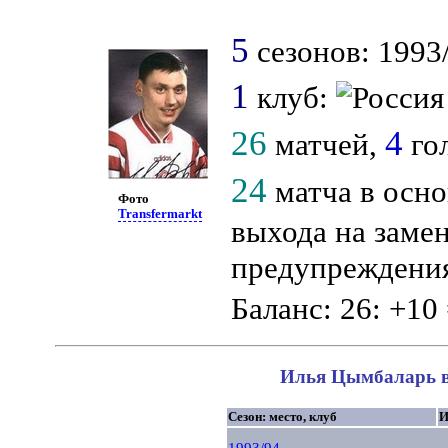
5
сезонов: 1993/
1
клуб:
26
4
матчей,
гол
24
матча в осно
Фото
Transfermarkt
выхода на замен
предупреждения
Баланс: 26: +10 
Илья Цымбаларь в 
Сезон: место, клуб
И