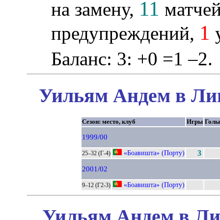
11
на замену,
матчей 
1
предупреждений,
у
Баланс: 3: +0 =1 –2.
Уильям Андем в Лиг
Сезон: место, клуб
Игры
Голы
1999/00
«Боавишта» (Порту)
3
25–32 (Г-4)
2001/02
«Боавишта» (Порту)
9–12 (Г2-3)
Уильям Андем в Ли