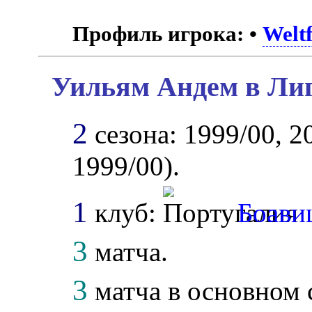
Профиль игрока:
•
Weltf
Уильям Андем в Лиг
2
сезона: 1999/00, 20
1999/00).
1
клуб:
Боави
3
матча.
3
матча в основном 