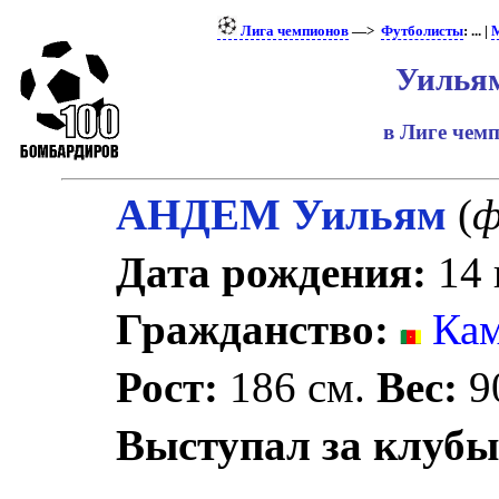
Лига чемпионов
—>
Футболисты
: ... |
М
Уилья
в Лиге чем
АНДЕМ Уильям
(
ф
Дата рождения:
14 
Гражданство:
Кам
Рост:
186 см.
Вес:
90
Выступал за клубы