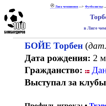
Лига чемпионов
—>
Футболисты
: ..
Торб
в Лиге че
БОЙЕ Торбен
(
дат
Дата рождения:
2 м
Гражданство:
Дан
Выступал за клубы
Профиль игрока:
•
Tran