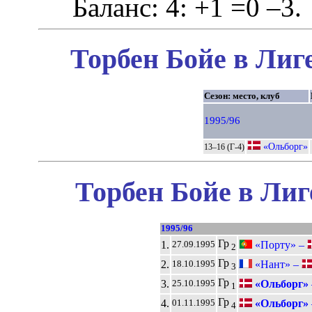
Баланс: 4: +1 =0 –3.
Торбен Бойе в Лиг
Сезон: место, клуб
1995/96
«Ольборг»
13–16 (Г-4)
Торбен Бойе в Лиг
1995/96
Гр
1.
«Порту» –
27.09.1995
2
Гр
2.
«Нант» –
18.10.1995
3
Гр
3.
«Ольборг»
25.10.1995
1
Гр
4.
«Ольборг»
01.11.1995
4