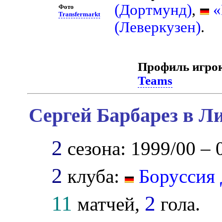
(Дортмунд)
,
«
Фото
Transfermarkt
(Леверкузен)
.
Профиль игро
Teams
Сергей Барбарез в Л
2
сезона: 1999/00 – 
2
клуба:
Боруссия
11
2
матчей,
гола.