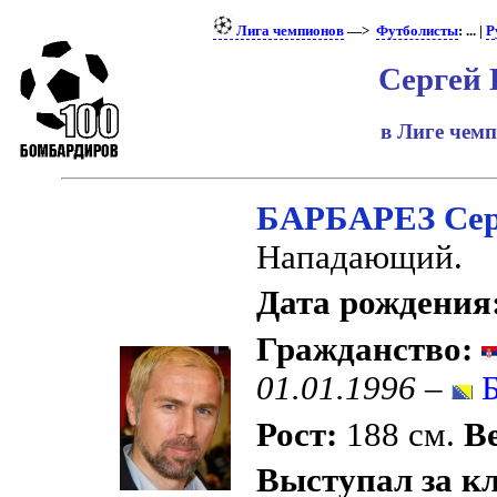
Лига чемпионов
—>
Футболисты
: ... |
Р
Сергей 
в Лиге чем
БАРБАРЕЗ Сер
Нападающий.
Дата рождения
Гражданство:
01.01.1996
–
Б
Рост:
188 см.
Ве
Выступал за к