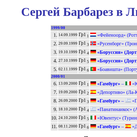
Сергей Барбарез в Л
1999/00
Гр1
1.
«Фейеноорд» (Рот
14.09.1999
1
Гр1
2.
«Русенборг» (Трон
29.09.1999
3
Гр1
3.
«Боруссия» (Дорт
19.10.1999
4
Гр1
4.
«Боруссия» (Дорт
27.10.1999
5
Гр1
5.
«Боавишта» (Порт
02.11.1999
6
2000/01
Гр1
6.
«Гамбург»
–
«Ю
13.09.2000
1
Гр1
7.
«Депортиво» (Ла-К
19.09.2000
2
Гр1
8.
«Гамбург»
–
«П
26.09.2000
3
Гр1
9.
«Панатинаикос» (
18.10.2000
4
Гр1
10.
«Ювентус» (Турин
24.10.2000
5
Гр1
11.
«Гамбург»
–
«Д
08.11.2000
6