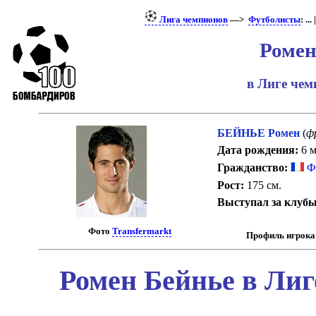
Лига чемпионов
—>
Футболисты
: ... 
Ромен
в Лиге че
БЕЙНЬЕ Ромен
(
ф
Дата рождения:
6 м
Гражданство:
Ф
Рост:
175 см.
Выступал за клубы
Фото
Transfermarkt
Профиль игрока
Ромен Бейнье в Лиг