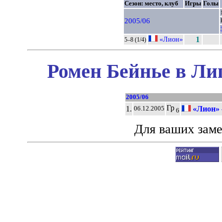
Сезон: место, клуб
Игры
Голы
2005/06
«Лион»
1
5–8 (1/4)
Ромен Бейнье в Ли
2005/06
Гр
1.
«Лион»
06.12.2005
6
Для ваших зам