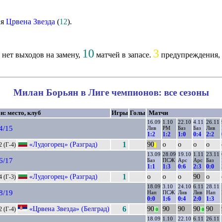
Црвена Звезда
(
12
).
10
3
нет выходов на замену,
матчей в запасе.
предупреждения, 
Милан Борьян в Лиге чемпионов: все сезоны
н: место, клуб
Игры
Голы
Матчи
16.09
1.10
22.10
4.11
26.11
4/15
Лив
РМ
Баз
Баз
Лив
1:2
1:2
1:0
0:4
2:2
«Лудогорец» (Разград)
1
90
о
о
о
о
2 (Г-4)
||
13.09
28.09
19.10
1.11
23.11
6/17
Баз
ПСЖ
Арс
Арс
Баз
1:1
1:3
0:6
2:3
0:0
«Лудогорец» (Разград)
1
о
о
о
90
о
4 (Г-3)
18.09
3.10
24.10
6.11
28.11
8/19
Нап
ПСЖ
Лив
Лив
Нап
0:0
1:6
0:4
2:0
1:3
«Црвена Звезда» (Белград)
6
90
90
90
90
90
2 (Г-4)
0
0
18.09
1.10
22.10
6.11
26.11