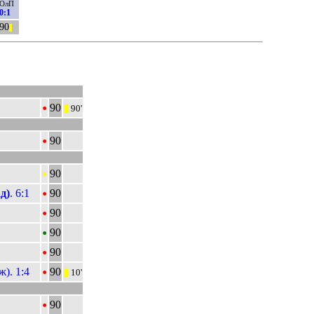
ОлП
0:1
90
||
•
90
90'
|||
•
90
•
90
•
д)
. 6:1
90
•
90
•
90
•
90
•
). 1:4
90
10'
|||
•
90