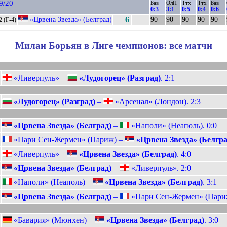
9/20
Бав
ОлП
Ттх
Ттх
Бав
0:3
3:1
0:5
0:4
0:6
«Црвена Звезда» (Белград)
6
90
90
90
90
90
2 (Г-4)
Милан Борьян в Лиге чемпионов: все матчи
«Ливерпуль» –
«Лудогорец» (Разград)
. 2:1
«Лудогорец» (Разград)
–
«Арсенал» (Лондон). 2:3
«Црвена Звезда» (Белград)
–
«Наполи» (Неаполь). 0:0
«Пари Сен-Жермен» (Париж) –
«Црвена Звезда» (Белгра
«Ливерпуль» –
«Црвена Звезда» (Белград)
. 4:0
«Црвена Звезда» (Белград)
–
«Ливерпуль». 2:0
«Наполи» (Неаполь) –
«Црвена Звезда» (Белград)
. 3:1
«Црвена Звезда» (Белград)
–
«Пари Сен-Жермен» (Париж
«Бавария» (Мюнхен) –
«Црвена Звезда» (Белград)
. 3:0