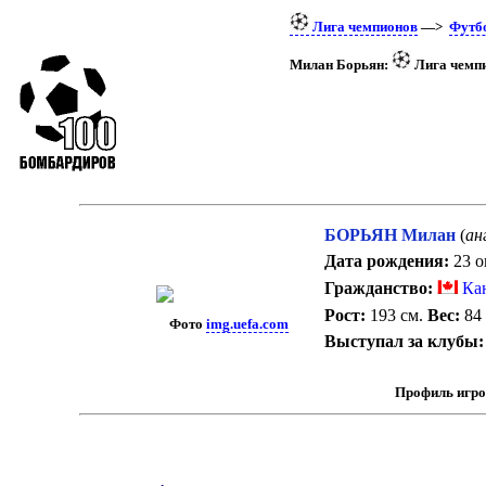
Лига чемпионов
—>
Футб
Милан Борьян:
Лига чемпи
БОРЬЯН Милан
(
ан
Дата рождения:
23 о
Гражданство:
Ка
Рост:
193 см.
Вес:
84 
Фото
img.uefa.com
Выступал за клубы:
Профиль игро