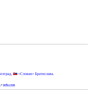
Белград
,
«Слован» Братислава
.
m
•
uefa.com