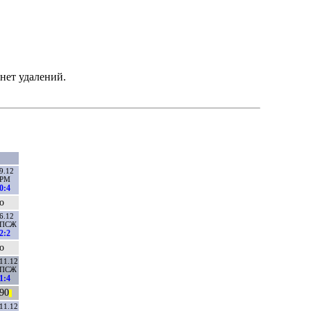
нет удалений.
9.12
РМ
0:4
о
6.12
ПСЖ
2:2
о
11.12
ПСЖ
1:4
90
||
11.12