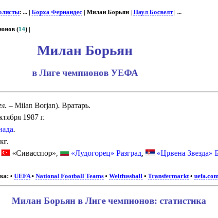
олисты
: ... |
Борха Фернандес
| Милан Борьян |
Паул Босвелт
| ...
онов (
14
) |
Милан Борьян
в Лиге чемпионов УЕФА
гл.
– Milan Borjan). Вратарь.
ктября 1987 г.
нада
.
кг.
«Сивасспор»,
«Лудогорец» Разград
,
«Црвена Звезда» 
ка:
•
UEFA
•
National Football Teams
•
Weltfussball
•
Transfermarkt
•
uefa.co
Милан Борьян в Лиге чемпионов: статистика