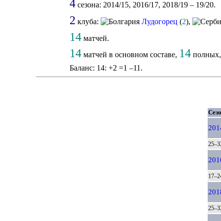
4
сезона: 2014/15, 2016/17, 2018/19 – 19/20.
2
клуба:
Лудогорец
(
2
),
14
матчей.
14
14
матчей в основном составе,
полных, 
Баланс: 14: +2 =1 –11.
Сезо
201
25–3
201
17–2
201
25–3