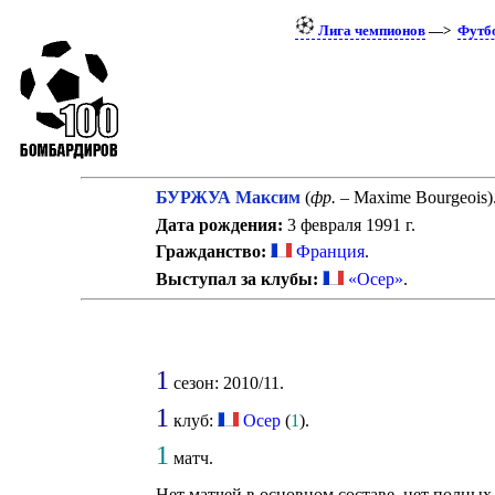
Лига чемпионов
—>
Футб
БУРЖУА Максим
(
фр.
– Maxime Bourgeois
Дата рождения:
3 февраля 1991 г.
Гражданство:
Франция
.
Выступал за клубы:
«Осер»
.
1
сезон: 2010/11.
1
клуб:
Осер
(
1
).
1
матч.
Нет матчей в основном составе, нет полных