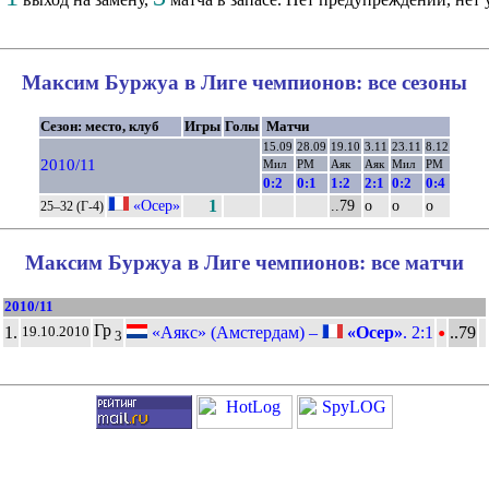
Максим Буржуа в Лиге чемпионов: все сезоны
Сезон: место, клуб
Игры
Голы
Матчи
15.09
28.09
19.10
3.11
23.11
8.12
2010/11
Мил
РМ
Аяк
Аяк
Мил
РМ
0:2
0:1
1:2
2:1
0:2
0:4
«Осер»
1
..79
о
о
о
25–32 (Г-4)
Максим Буржуа в Лиге чемпионов: все матчи
2010/11
•
Гр
1.
«Аякс» (Амстердам) –
«Осер»
. 2:1
..79
19.10.2010
3