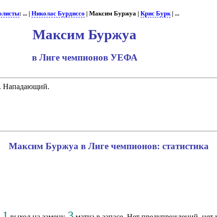
олисты
: ... |
Николас Бурдиссо
| Максим Буржуа |
Крис Бурк
| ...
Максим Буржуа
в Лиге чемпионов УЕФА
). Нападающий.
Максим Буржуа в Лиге чемпионов: статистика
1
3
,
выход на замену,
матча в запасе. Нет предупреждений, нет 