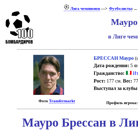
Лига чемпионов
—>
Футболисты
: ...
Мауро
в Лиге че
БРЕССАН Мауро
(
Дата рождения:
5 ян
Гражданство:
Ит
Рост:
177 см.
Вес:
77
Выступал за клубы
Фото
Transfermarkt
Профиль игрока:
Мауро Брессан в Ли