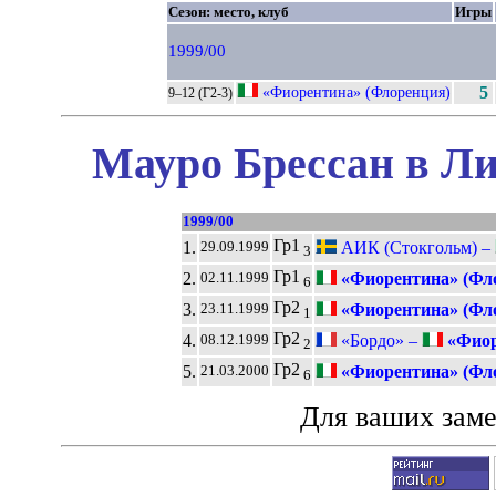
Сезон: место, клуб
Игры
1999/00
«Фиорентина» (Флоренция)
5
9–12 (Г2-3)
Мауро Брессан в Ли
1999/00
Гр1
1.
АИК (Стокгольм) –
29.09.1999
3
Гр1
2.
«Фиорентина» (Фл
02.11.1999
6
Гр2
3.
«Фиорентина» (Фл
23.11.1999
1
Гр2
4.
«Бордо» –
«Фиор
08.12.1999
2
Гр2
5.
«Фиорентина» (Фл
21.03.2000
6
Для ваших зам