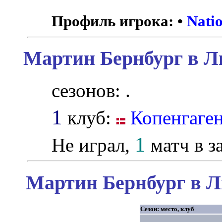
Профиль игрока:
•
Nati
Мартин Бернбург в Л
сезонов: .
1
клуб:
Копенгаге
1
Не играл,
матч в з
Мартин Бернбург в Л
Сезон: место, клуб