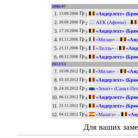
2006/07
Гр
1.
«Андерлехт» (Брюс
13.09.2006
1
Гр
2.
АЕК (Афины) –
26.09.2006
2
Гр
3.
«Андерлехт» (Брюс
17.10.2006
3
Гр
4.
«Милан» –
«Анд
01.11.2006
4
Гр
5.
«Лилль» –
«Анде
21.11.2006
5
Гр
6.
«Андерлехт» (Брюс
06.12.2006
6
2012/13
Гр
7.
«Милан» –
«Анд
18.09.2012
1
Гр
8.
«Андерлехт» (Брюс
03.10.2012
2
Гр
9.
«Зенит» (Санкт-Пет
24.10.2012
3
Гр
10.
«Андерлехт» (Брюс
06.11.2012
4
Гр
11.
«Андерлехт» (Брюс
21.11.2012
5
Гр
12.
«Малага» –
«Анд
04.12.2012
6
Для ваших зам