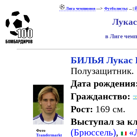
Лига чемпионов
—>
Футболисты
: ... |
Й
Лукас
в Лиге чем
БИЛЬЯ Лукас 
Полузащитник.
Дата рождения
Гражданство:
Рост:
169 см.
Выступал за к
(Брюссель)
,
«Л
Фото
Transfermarkt