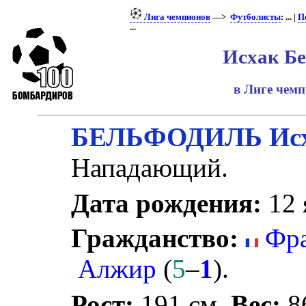
Лига чемпионов
—>
Футболисты
: ... |
П
...
Исхак Б
в Лиге чем
БЕЛЬФОДИЛЬ Ис
Нападающий.
Дата рождения:
12 
Гражданство:
Фра
Алжир
(
5
–
1
).
Рост:
191 см.
Вес:
86