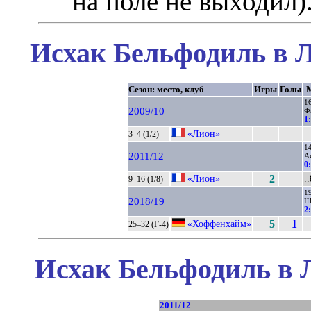
на поле не выходил)
Исхак Бельфодиль в Л
Сезон: место, клуб
Игры
Голы
М
1
2009/10
Ф
1
«Лион»
3–4 (1/2)
1
2011/12
А
0
«Лион»
2
.
9–16 (1/8)
1
2018/19
Ш
2
«Хоффенхайм»
5
1
25–32 (Г-4)
Исхак Бельфодиль в 
2011/12