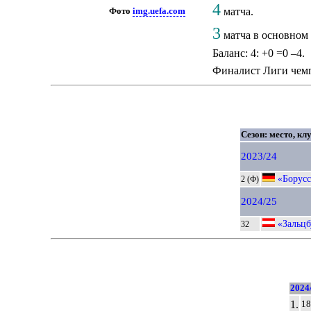
4
матча.
Фото
img.uefa.com
3
матча в основном 
Баланс: 4: +0 =0 –4.
Финалист Лиги че
Сезон: место, кл
2023/24
«Борусс
2 (Ф)
2024/25
«Зальцб
32
2024
1.
18