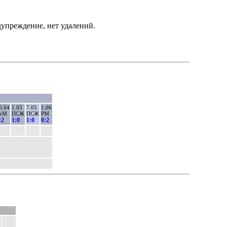
упреждение, нет удалений.
6.04
1.05
7.05
1.06
тМ
ПСЖ
ПСЖ
РМ
:2
1:0
1:0
0:2