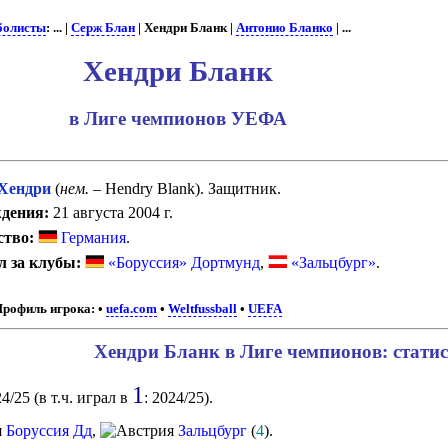
болисты
: ... |
Серж Блан
| Хендри Бланк |
Антонио Бланко
| ...
Хендри Бланк
в Лиге чемпионов УЕФА
Хендри
(
нем.
– Hendry Blank). Защитник.
дения:
21 августа 2004 г.
ство:
Германия
.
 за клубы:
«Боруссия» Дортмунд
,
«Зальцбург»
.
Профиль игрока:
•
uefa.com
•
Weltfussball
•
UEFA
Хендри Бланк в Лиге чемпионов: стати
1
4/25 (в т.ч. играл в
: 2024/25).
Боруссия Дд
,
Зальцбург
(
4
).