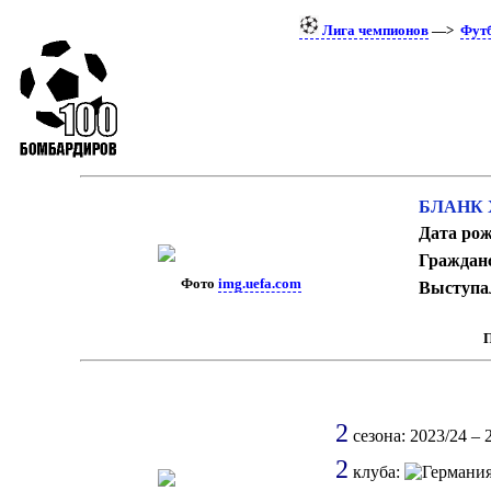
Лига чемпионов
—>
Фут
БЛАНК 
Дата рож
Граждан
Фото
img.uefa.com
Выступал
2
сезона: 2023/24 – 2
2
клуба: