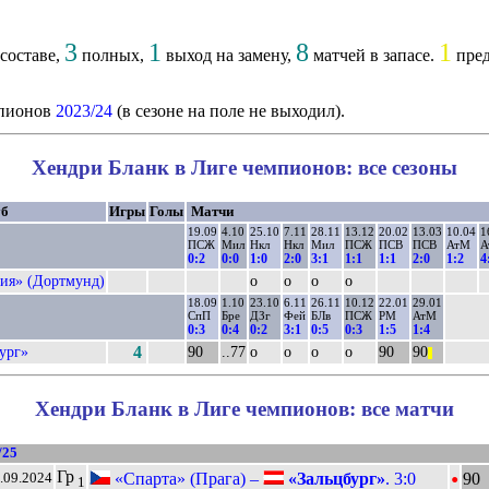
3
1
8
1
составе,
полных,
выход на замену,
матчей в запасе.
пред
мпионов
2023/24
(в сезоне на поле не выходил).
Хендри Бланк в Лиге чемпионов: все сезоны
уб
Игры
Голы
Матчи
19.09
4.10
25.10
7.11
28.11
13.12
20.02
13.03
10.04
1
ПСЖ
Мил
Нкл
Нкл
Мил
ПСЖ
ПСВ
ПСВ
АтМ
А
0:2
0:0
1:0
2:0
3:1
1:1
1:1
2:0
1:2
4
ия» (Дортмунд)
о
о
о
о
18.09
1.10
23.10
6.11
26.11
10.12
22.01
29.01
СпП
Бре
ДЗг
Фей
БЛв
ПСЖ
РМ
АтМ
0:3
0:4
0:2
3:1
0:5
0:3
1:5
1:4
ург»
4
90
..77
о
о
о
о
90
90
||
Хендри Бланк в Лиге чемпионов: все матчи
/25
•
Гр
«Спарта» (Прага) –
«Зальцбург»
. 3:0
90
.09.2024
1