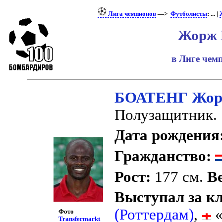
Лига чемпионов
—>
Футболисты
: ... |
Жорж 
в Лиге че
БОАТЕНГ Жо
Полузащитник.
Дата рождения
Гражданство:
Рост:
177 см.
Ве
Выступал за к
(Роттердам)
,
«
Фото
Transfermarkt