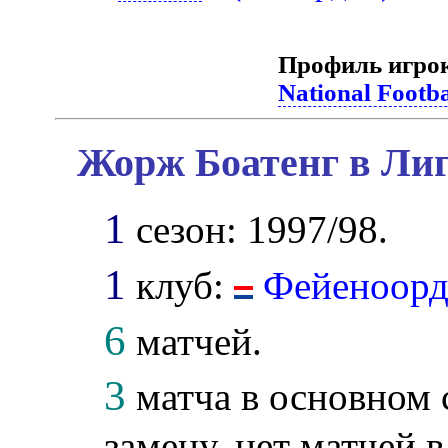
Профиль игро
National Footb
Жорж Боатенг в Лиг
1
сезон: 1997/98.
1
клуб:
Фейеноор
6
матчей.
3
матча в основном 
замену, нет матчей в