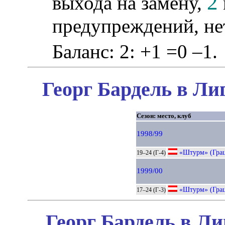
2
выхода на замену,
предупреждений, не
Баланс: 2: +1 =0 –1.
Георг Бардель в Ли
Сезон: место, клуб
1998/99
«Штурм» (Гра
19–24 (Г-4)
1999/00
«Штурм» (Гра
17–24 (Г-3)
Георг Бардель в Ли