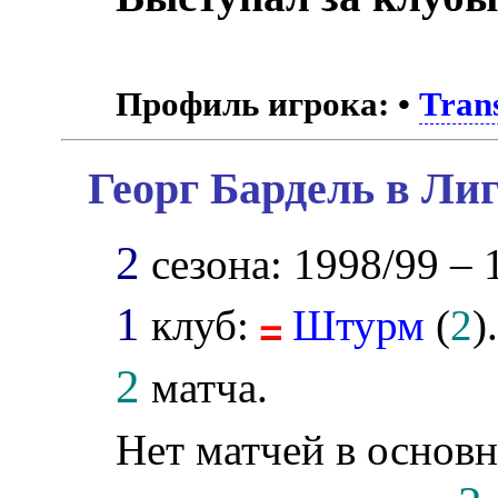
Профиль игрока:
•
Tran
Георг Бардель в Ли
2
сезона: 1998/99 – 
1
клуб:
Штурм
(
2
)
2
матча.
Нет матчей в основн