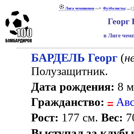
Лига чемпионов
—>
Футболисты
: ... |
Георг 
в Лиге че
БАРДЕЛЬ Георг
(
н
Полузащитник.
Дата рождения:
8 м
Гражданство:
Авс
Рост:
177 см.
Вес:
70
Выступал за клубы