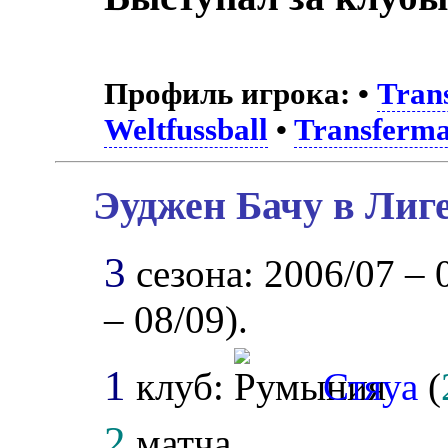
Профиль игрока:
•
Tran
Weltfussball
•
Transferma
Эуджен Бачу в Лиг
3
сезона: 2006/07 – 0
– 08/09).
1
клуб:
Стяуа
(
2
матча.