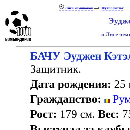
Лига чемпионов
—>
Футболисты
: ... 
Эудж
в Лиге че
БАЧУ Эуджен Кэтэ
Защитник.
Дата рождения:
25 
Гражданство:
Рум
Рост:
179 см.
Вес:
75
Выступал за клубы