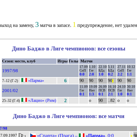
3
1
ыход на замену,
матча в запасе.
предупреждение, нет удален
Дино Баджо в Лиге чемпионов: все сезоны
Сезон: место, клуб
Игры
Голы
Матчи
17.09
1.10
22.10
5.11
27.11
10.12
1997/98
СпП
Глт
БДд
БДд
СпП
Глт
0:0
2:0
1:0
0:2
2:2
1:1
«Парма»
6
90
90
90
90
90
90
7–12 (Г-2)
||
11.09
19.09
26.09
16.10
24.10
30.10
2001/02
Глт
Ннт
ПСВ
ПСВ
Глт
Ннт
0:1
1:3
0:1
2:1
1:0
0:1
«Лацио» (Рим)
2
о
90
..82
о
о
25–32 (Г-4)
Дино Баджо в Лиге чемпионов: все матчи
7/98
•
Гр
«Спарта» (Прага) –
«Парма»
. 0:0
9
7.09.1997
1