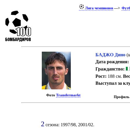
Лига чемпионов
—>
Фут
БАДЖО Дино
(
Дата рождения:
Гражданство:
Рост:
188 см.
Вес
Выступал за кл
Фото
Transfermarkt
Профиль 
2
сезона: 1997/98, 2001/02.