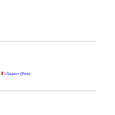
«Лацио» (Рим)
.