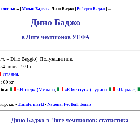
болисты
: ... |
Милан Бадель
| Дино Баджо |
Роберто Баджо
| ...
Дино Баджо
в Лиге чемпионов УЕФА
ит.
– Dino Baggio). Полузащитник.
24 июля 1971 г.
Италия
.
:
80 кг.
убы:
«Интер» (Милан)
,
«Ювентус» (Турин)
,
«Парма»
,
игрока:
•
Transfermarkt
•
National Football Teams
Дино Баджо в Лиге чемпионов: статистика