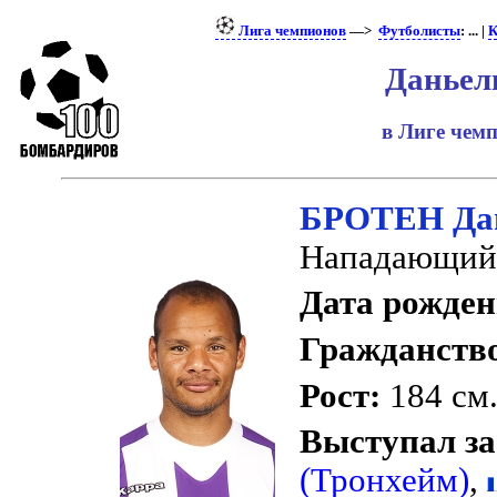
Лига чемпионов
—>
Футболисты
: ... |
К
Даньел
в Лиге чем
БРОТЕН Да
Нападающий
Дата рожден
Гражданств
Рост:
184 см
Выступал за
(Тронхейм)
,