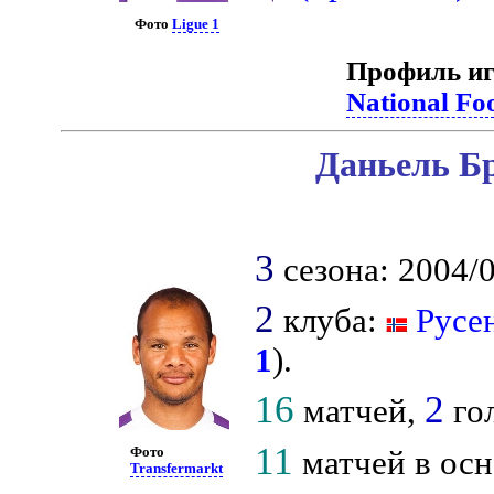
Фото
Ligue 1
Профиль иг
National Fo
Даньель Бр
3
сезона: 2004/0
2
клуба:
Русе
1
).
16
2
матчей,
гол
11
матчей в осн
Фото
Transfermarkt