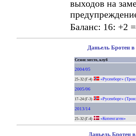
выходов на заме
предупреждение
Баланс: 16: +2 =
Даньель Бротен в 
Сезон: место, клуб
2004/05
«Русенборг» (Трон
25–32 (Г-4)
2005/06
«Русенборг» (Трон
17–24 (Г-3)
2013/14
«Копенгаген»
25–32 (Г-4)
Даньель Бротен в