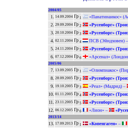
2004/05
Гр
1.
«Панатинаикос» (А
14.09.2004
1
Гр
2.
«Русенборг» (Трон
29.09.2004
2
Гр
3.
«Русенборг» (Трон
20.10.2004
3
Гр
4.
ПСВ (Эйндховен) 
02.11.2004
4
Гр
5.
«Русенборг» (Трон
24.11.2004
5
Гр
6.
«Арсенал» (Лондон
07.12.2004
6
2005/06
Гр
7.
«Олимпиакос» (Пир
13.09.2005
1
Гр
8.
«Русенборг» (Трон
28.09.2005
2
Гр
9.
«Реал» (Мадрид) –
19.10.2005
3
Гр
10.
«Русенборг» (Трон
01.11.2005
4
Гр
11.
«Русенборг» (Трон
23.11.2005
5
Гр
12.
«Лион» –
«Русе
06.12.2005
6
2013/14
Гр
13.
«Копенгаген»
–
17.09.2013
1