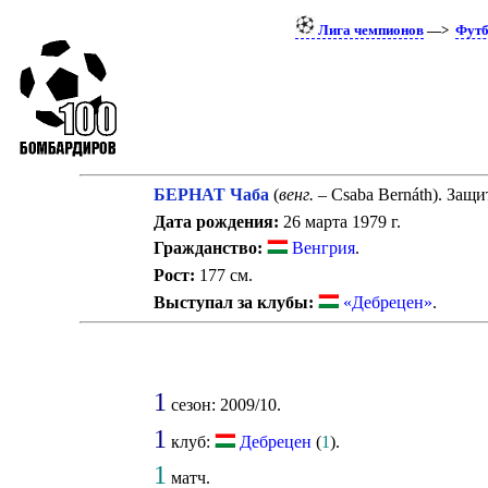
Лига чемпионов
—>
Футб
БЕРНАТ Чаба
(
венг.
– Csaba Bernáth). Защи
Дата рождения:
26 марта 1979 г.
Гражданство:
Венгрия
.
Рост:
177 см.
Выступал за клубы:
«Дебрецен»
.
1
сезон: 2009/10.
1
клуб:
Дебрецен
(
1
).
1
матч.