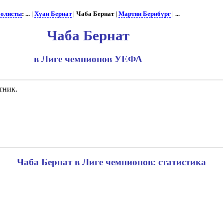
олисты
: ... |
Хуан Бернат
| Чаба Бернат |
Мартин Бернбург
| ...
Чаба Бернат
в Лиге чемпионов УЕФА
тник.
Чаба Бернат в Лиге чемпионов: статистика