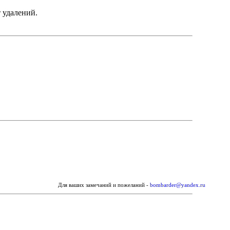
 удалений.
Для ваших замечаний и пожеланий -
bombarder@yandex.ru