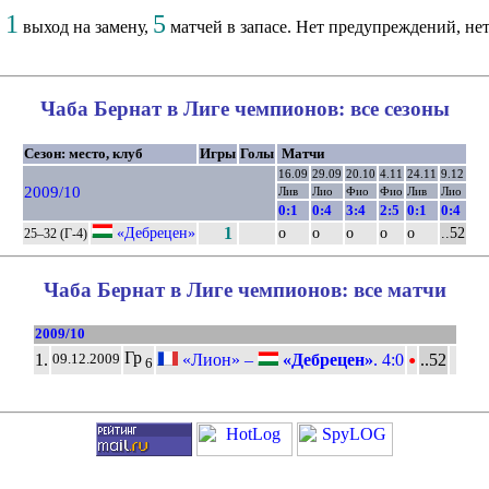
1
5
,
выход на замену,
матчей в запасе. Нет предупреждений, нет
Чаба Бернат в Лиге чемпионов: все сезоны
Сезон: место, клуб
Игры
Голы
Матчи
16.09
29.09
20.10
4.11
24.11
9.12
2009/10
Лив
Лио
Фио
Фио
Лив
Лио
0:1
0:4
3:4
2:5
0:1
0:4
«Дебрецен»
1
о
о
о
о
о
..52
25–32 (Г-4)
Чаба Бернат в Лиге чемпионов: все матчи
2009/10
•
Гр
1.
«Лион» –
«Дебрецен»
. 4:0
..52
09.12.2009
6