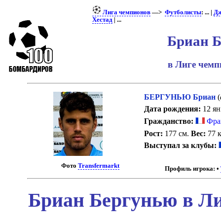
Лига чемпионов
—>
Футболисты
: ... |
Дж
Хестад
| ...
Бриан 
в Лиге чем
БЕРГУНЬЮ Бриан
(
Дата рождения:
12 ян
Гражданство:
Фра
Рост:
177 см.
Вес:
77 к
Выступал за клубы:
Фото
Transfermarkt
Профиль игрока:
•
Бриан Бергунью в Ли