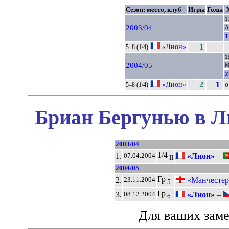
Сезон: место, клуб
Игры
Голы
1
2003/04
А
1
«Лион»
1
5–8 (1/4)
1
2004/05
2
«Лион»
2
1
о
5–8 (1/4)
Бриан Бергунью в Л
2003/04
1/4
1.
«Лион»
–
07.04.2004
II
2004/05
Гр
2.
«Манчестер
23.11.2004
5
Гр
3.
«Лион»
–
08.12.2004
6
Для ваших зам