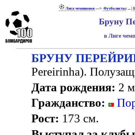
Лига чемпионов
—>
Футболисты
: ... |
Бруну П
в Лиге че
БРУНУ ПЕРЕЙР
Pereirinha). Полуза
Дата рождения:
2 м
Гражданство:
Пор
Рост:
173 см.
Выступал за клубы