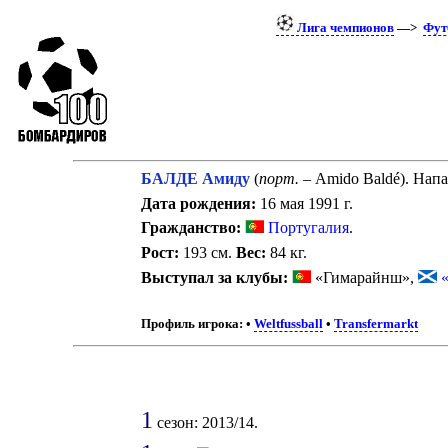
Лига чемпионов
—>
Фут
БАЛДЕ Амиду
(
порт.
– Amido Baldé). Нап
Дата рождения:
16 мая 1991 г.
Гражданство:
Португалия
.
Рост:
193 см.
Вес:
84 кг.
Выступал за клубы:
«Гимарайнш»,
Профиль игрока:
•
Weltfussball
•
Transfermarkt
1
сезон: 2013/14.