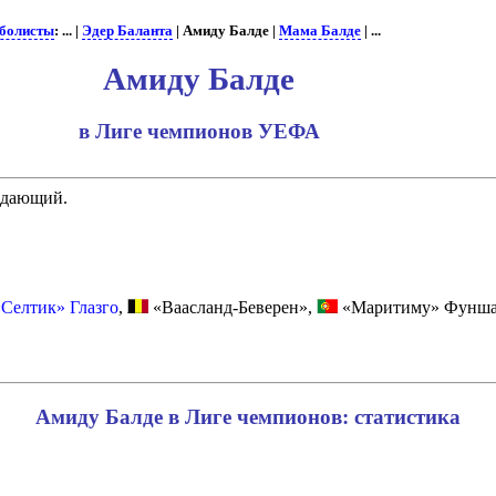
болисты
: ... |
Эдер Баланта
| Амиду Балде |
Мама Балде
| ...
Амиду Балде
в Лиге чемпионов УЕФА
адающий.
«Селтик» Глазго
,
«Ваасланд-Беверен»,
«Маритиму» Фунша
Амиду Балде в Лиге чемпионов: статистика