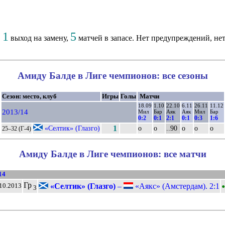
1
5
,
выход на замену,
матчей в запасе. Нет предупреждений, нет
Амиду Балде в Лиге чемпионов: все сезоны
Сезон: место, клуб
Игры
Голы
Матчи
18.09
1.10
22.10
6.11
26.11
11.12
2013/14
Мил
Бар
Аяк
Аяк
Мил
Бар
0:2
0:1
2:1
0:1
0:3
1:6
«Селтик» (Глазго)
1
о
о
..90
о
о
о
25–32 (Г-4)
Амиду Балде в Лиге чемпионов: все матчи
14
•
Гр
«Селтик» (Глазго)
–
«Аякс» (Амстердам). 2:1
10.2013
3