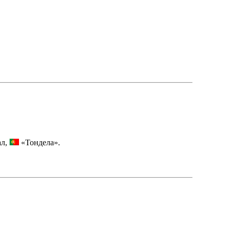
л,
«Тондела».