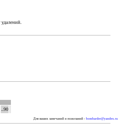
 удалений.
..90
Для ваших замечаний и пожеланий -
bombarder@yandex.ru