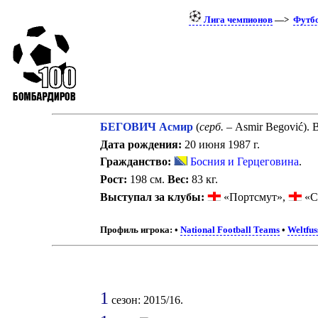
Лига чемпионов
—>
Футб
БЕГОВИЧ Асмир
(
серб.
– Asmir Begović). 
Дата рождения:
20 июня 1987 г.
Гражданство:
Босния и Герцеговина
.
Рост:
198 см.
Вес:
83 кг.
Выступал за клубы:
«Портсмут»,
«С
Профиль игрока:
•
National Football Teams
•
Weltfus
1
сезон: 2015/16.