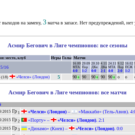
3
 выходов на замену,
матча в запасе. Нет предупреждений, нет 
Асмир Бегович в Лиге чемпионов: все сезоны
он: место, клуб
Игры
Голы
Матчи
16.09
29.09
20.10
4.11
24.11
9.12
16.02
5/16
МТА
Пор
ДКи
ДКи
МТА
Пор
ПСЖ
4:0
1:2
0:0
2:1
4:0
2:0
1:2
«Челси» (Лондон)
5
90
90
90
90
90
о
о
 (1/8)
0
0
0
Асмир Бегович в Лиге чемпионов: все матчи
6
Гр
«Челси» (Лондон)
–
«Маккаби» (Тель-Авив). 4:
9.2015
1
Гр
«Порту» –
«Челси» (Лондон)
. 2:1
9.2015
2
Гр
«Динамо» (Киев) –
«Челси» (Лондон)
. 0:0
0.2015
3