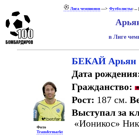
Лига чемпионов
—>
Футболисты
: ... 
Арья
в Лиге че
БЕКАЙ Арьян
Дата рождения
Гражданство:
Рост:
187 см.
Ве
Выступал за к
«Ионикос» Ник
Фото
Transfermarkt