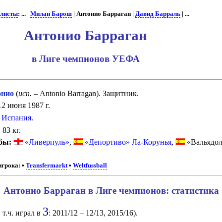
листы
: ... |
Милан Барош
| Антонио Барраган |
Давид Барраль
| ...
Антонио Барраган
в Лиге чемпионов УЕФА
нио
(
исп.
– Antonio Barragan). Защитник.
2 июня 1987 г.
Испания
.
:
83 кг.
бы:
«Ливерпуль»
,
«Депортиво» Ла-Корунья
,
«Вальядо
игрока:
•
Transfermarkt
•
Weltfussball
Антонио Барраган в Лиге чемпионов: статистика
3
 т.ч. играл в
: 2011/12 – 12/13, 2015/16).