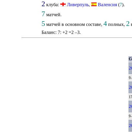
2
клуба:
Ливерпуль
,
Валенсия
(
7
).
7
матчей.
5
4
2
матчей в основном составе,
полных,
в
Баланс: 7: +2 =2 –3.
С
2
9–
2
17
2
9–
2