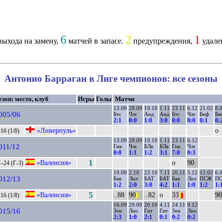
6
2
1
ыхода на замену,
матчей в запасе.
предупреждения,
удале
Антонио Барраган в Лиге чемпионов: все сезоны
езон: место, клуб
Игры
Голы
Матчи
13.09
28.09
19.10
1.11
23.11
6.12
21.02
8.
005/06
Бтс
Члс
Анд
Анд
Бтс
Члс
Бнф
Бн
2:1
0:0
1:0
3:0
0:0
0:0
0:1
0:
«Ливерпуль»
о
16 (1/8)
13.09
28.09
19.10
1.11
23.11
6.12
011/12
Гнк
Члс
БЛв
БЛв
Гнк
Члс
0:0
1:1
1:2
3:1
7:0
0:3
«Валенсия»
1
о
90
–24 (Г-3)
19.09
2.10
23.10
7.11
20.11
5.12
12.02
6.
012/13
Бав
Лил
БАТ
БАТ
Бав
Лил
ПСЖ
П
1:2
2:0
3:0
4:2
1:1
1:0
1:2
1:
«Валенсия»
5
..88
90
..82
о
33
90
16 (1/8)
||
||
||
16.09
29.09
20.10
4.11
24.11
9.12
015/16
Зен
Лио
Гнт
Гнт
Зен
Лио
2:3
1:0
2:1
0:1
0:2
0:2