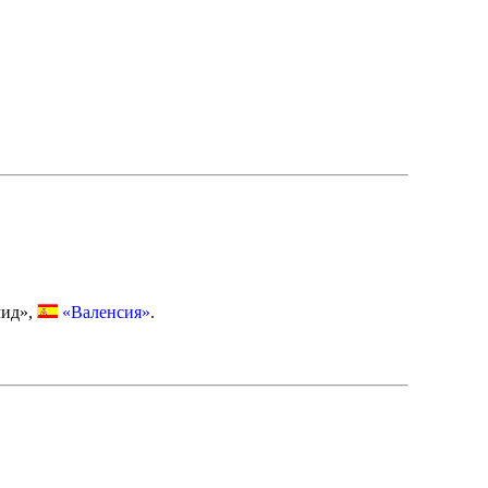
лид»,
«Валенсия»
.