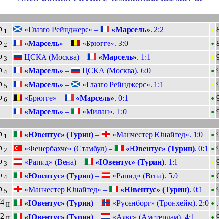
•
р
«Глазго Рейнджерс» –
«Марсель»
. 2:2
8
1
•
р
«Марсель»
–
«Брюгге». 3:0
8
2
•
р
ЦСКА (Москва) –
«Марсель»
. 1:1
3
•
р
«Марсель»
–
ЦСКА (Москва). 6:0
4
•
р
«Марсель»
–
«Глазго Рейнджерс». 1:1
5
•
р
«Брюгге» –
«Марсель»
. 0:1
6
•
Ф
«Марсель»
–
«Милан». 1:0
•
р
«Ювентус» (Турин)
–
«Манчестер Юнайтед». 1:0
1
•
р
«Фенербахче» (Стамбул) –
«Ювентус» (Турин)
. 0:1
2
•
р
«Рапид» (Вена) –
«Ювентус» (Турин)
. 1:1
3
•
р
«Ювентус» (Турин)
–
«Рапид» (Вена). 5:0
6
4
•
р
«Манчестер Юнайтед» –
«Ювентус» (Турин)
. 0:1
5
•
/4
«Ювентус» (Турин)
–
«Русенборг» (Тронхейм). 2:0
.
II
•
/2
«Ювентус» (Турин)
–
«Аякс» (Амстердам). 4:1
II