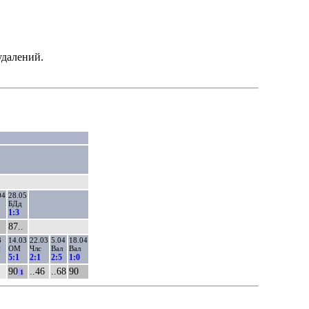
удалений.
04
28.05
БДд
1:3
87..
3
14.03
22.03
5.04
18.04
й
ОМ
Члс
Вал
Вал
5:1
2:1
2:5
1:0
90
..46
..68
90
1