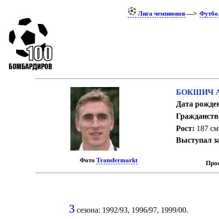
Лига чемпионов
—>
Футбо
БОКШИЧ А
Дата рожде
Гражданств
Рост:
187 см
Выступал з
Фото
Transfermarkt
Проф
3
сезона: 1992/93, 1996/97, 1999/00.