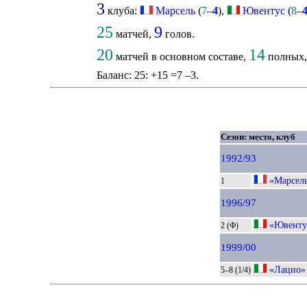
3
клуба:
Марсель
(
7
–
4
),
Ювентус
(
8
–
25
9
матчей,
голов.
20
14
матчей в основном составе,
полных
Баланс: 25: +15 =7 –3.
Сезон: место, клуб
1992/93
«Марсел
1
1996/97
«Ювенту
2 (Ф)
1999/00
«Лацио»
5–8 (1/4)