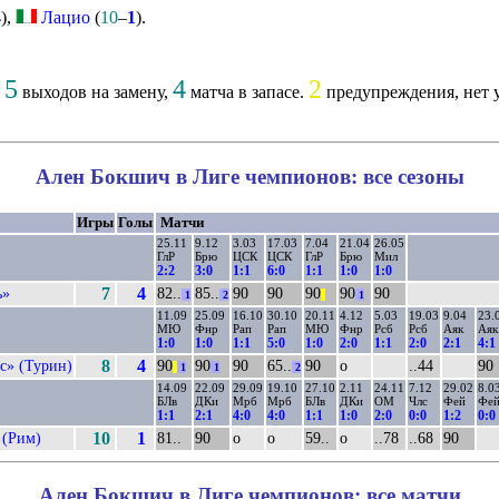
4
),
Лацио
(
10
–
1
).
5
4
2
,
выходов на замену,
матча в запасе.
предупреждения, нет 
Ален Бокшич в Лиге чемпионов: все сезоны
Игры
Голы
Матчи
25.11
9.12
3.03
17.03
7.04
21.04
26.05
ГлР
Брю
ЦСК
ЦСК
ГлР
Брю
Мил
2:2
3:0
1:1
6:0
1:1
1:0
1:0
ь»
7
4
82..
85..
90
90
90
90
90
1
2
||
1
11.09
25.09
16.10
30.10
20.11
4.12
5.03
19.03
9.04
23.
МЮ
Фнр
Рап
Рап
МЮ
Фнр
Рсб
Рсб
Аяк
Аяк
1:0
1:0
1:1
5:0
1:0
2:0
1:1
2:0
2:1
4:1
с» (Турин)
8
4
90
90
90
65..
90
о
..44
90
||
1
1
2
14.09
22.09
29.09
19.10
27.10
2.11
24.11
7.12
29.02
8.0
БЛв
ДКи
Мрб
Мрб
БЛв
ДКи
ОМ
Члс
Фей
Фе
1:1
2:1
4:0
4:0
1:1
1:0
2:0
0:0
1:2
0:0
 (Рим)
10
1
81..
90
о
о
59..
о
..78
..68
90
Ален Бокшич в Лиге чемпионов: все матчи