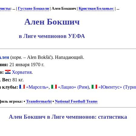
листы
: ... |
Густаво Бокколи
| Ален Бокшич |
Кристиан Боланьос
| ...
Ален Бокшич
в Лиге чемпионов УЕФА
лен
(
хорв.
– Alen Bokšić). Нападающий.
ния:
21 января 1970 г.
о:
Хорватия
.
.
Вес:
81 кг.
а клубы:
«Марсель»
,
«Лацио» (Рим)
,
«Ювентус» (Тури
иль игрока:
•
Transfermarkt
•
National Football Teams
Ален Бокшич в Лиге чемпионов: статистика