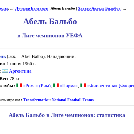
исты
: ... |
Лучезар Балтанов
| Абель Бальбо |
Хавьер Анхель Бальбоа
| ...
Абель Бальбо
в Лиге чемпионов УЕФА
ль
(
исп.
– Abel Balbo). Нападающий.
ия:
1 июня 1966 г.
:
Аргентина
.
Вес:
78 кг.
 клубы:
«Рома» (Рим)
,
«Парма»
,
«Фиорентина» (Флоре
ль игрока:
•
Transfermarkt
•
National Football Teams
Абель Бальбо в Лиге чемпионов: статистика