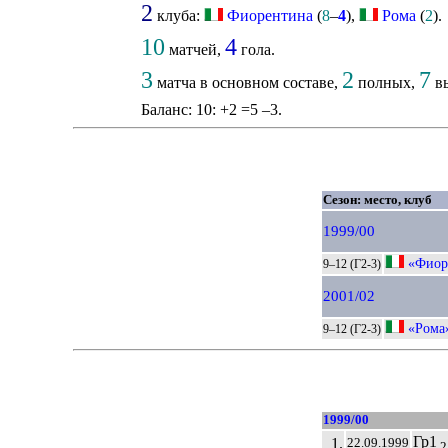
2
клуба:
Фиорентина
(
8
–
4
),
Рома
(
2
).
10
4
матчей,
гола.
3
2
7
матча в основном составе,
полных,
вы
Баланс: 10: +2 =5 –3.
Сезон: место, клуб
1999/00
«Фиор
9–12 (Г2-3)
2001/02
«Рома
9–12 (Г2-3)
1999/00
Гр1
1.
22.09.1999
2