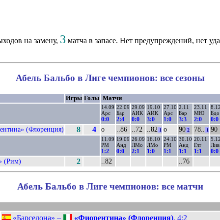
3
ходов на замену,
матча в запасе. Нет предупреждений, нет уд
Абель Бальбо в Лиге чемпионов: все сезоны
Игры
Голы
Матчи
14.09
22.09
29.09
19.10
27.10
2.11
23.11
8.1
Арс
Бар
АИК
АИК
Арс
Бар
МЮ
Бдо
0:0
2:4
0:0
3:0
1:0
3:3
2:0
0:0
ентина» (Флоренция)
8
4
о
..86
..72
..82
о
90
78..
90
1
2
1
11.09
19.09
26.09
16.10
24.10
30.10
20.11
5.1
РМ
Анд
ЛМо
ЛМо
РМ
Анд
Глт
Лив
1:2
0:0
2:1
1:0
1:1
1:1
1:1
0:0
» (Рим)
2
..82
..76
Абель Бальбо в Лиге чемпионов: все матчи
«Барселона» –
«Фиорентина» (Флоренция)
. 4:2