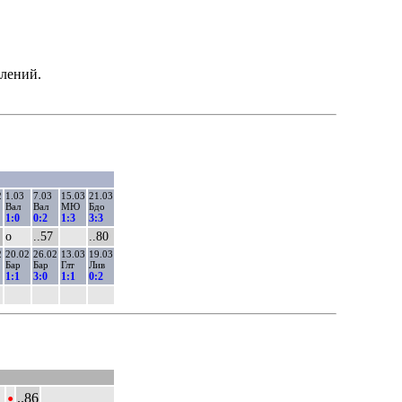
алений.
2
1.03
7.03
15.03
21.03
Вал
Вал
МЮ
Бдо
1:0
0:2
1:3
3:3
о
..57
..80
2
20.02
26.02
13.03
19.03
Бар
Бар
Глт
Лив
1:1
3:0
1:1
0:2
•
..86