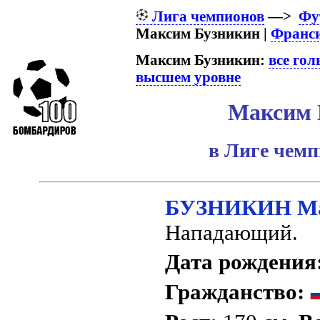
Лига чемпионов
—>
Фу
Максим Бузникин |
Франси
Максим Бузникин:
все гол
высшем уровне
Максим 
в Лиге чем
БУЗНИКИН Ма
Нападающий.
Дата рождения
Гражданство: