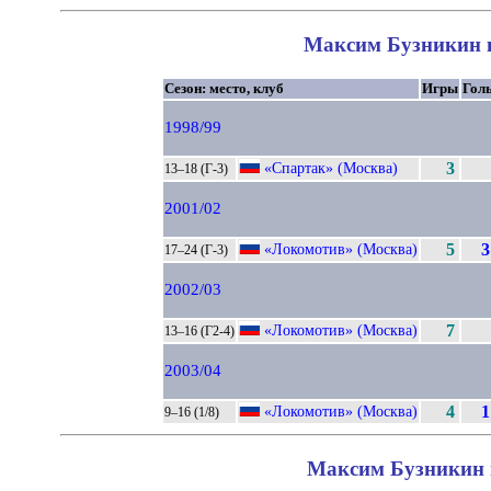
Максим Бузникин в
Сезон: место, клуб
Игры
Гол
1998/99
«Спартак» (Москва)
3
13–18 (Г-3)
2001/02
«Локомотив» (Москва)
5
3
17–24 (Г-3)
2002/03
«Локомотив» (Москва)
7
13–16 (Г2-4)
2003/04
«Локомотив» (Москва)
4
1
9–16 (1/8)
Максим Бузникин в