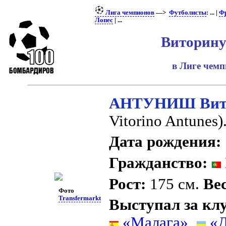
Лига чемпионов
—>
Футболисты
: ... |
Ф
Лопес
| ...
Виторин
в Лиге чем
АНТУНИШ Вито
Vitorino Antunes
Дата рождения:
Гражданство:
Рост:
175 см.
Вес
Фото
Transfermarkt
Выступал за кл
«Малага»
,
«