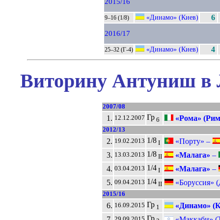
2015/16
«Динамо» (Киев)
6
9–16 (1/8)
2016/17
«Динамо» (Киев)
4
25–32 (Г-4)
Виторину Антуниш в 
2007/08
Гр
1.
«Рома» (Рим
12.12.2007
6
2012/13
1/8
2.
«Порту» –
19.02.2013
I
1/8
3.
«Малага»
–
13.03.2013
II
1/4
4.
«Малага»
–
03.04.2013
I
1/4
5.
«Боруссия» (
09.04.2013
II
2015/16
Гр
6.
«Динамо» (К
16.09.2015
1
Гр
7.
«Маккаби» (
29.09.2015