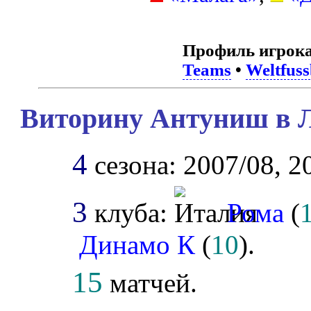
Профиль игрока
Teams
•
Weltfuss
Виторину Антуниш в Л
4
сезона: 2007/08, 2
3
клуба:
Рома
(
Динамо К
(
10
).
15
матчей.