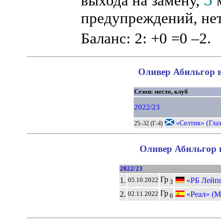
выхода на замену,
м
предупреждений, нет
Баланс: 2: +0 =0 –2.
Оливер Абильгор в
Сезон: место, клуб
2022/23
«Селтик» (Глаз
25–32 (Г-4)
Оливер Абильгор в
2022/23
Гр
1.
«РБ Лейп
05.10.2022
3
Гр
2.
«Реал» (М
02.11.2022
6