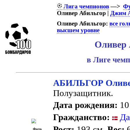
Лига чемпионов
—>
Фу
Оливер Абильгор |
Джим 
Оливер Абильгор:
все го
высшем уровне
Оливер 
в Лиге чем
АБИЛЬГОР Олив
Полузащитник.
Дата рождения:
10
Гражданство:
Да
Рост:
193 см.
Вес:
6
Фото