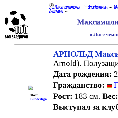
Лига чемпионов
—>
Футболисты
: ... |
Ма
Арнольд
| ...
Максимили
в Лиге чем
АРНОЛЬД Макс
Arnold). Полузащ
Дата рождения:
2
Гражданство:
Г
Рост:
183 см.
Вес
Фото
Bundesliga
Выступал за клу