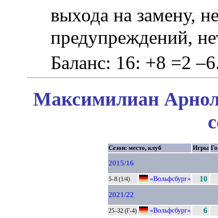
выхода на замену, не
предупреждений, не
Баланс: 16: +8 =2 –6
Максимилиан Арноль
с
Сезон: место, клуб
Игры
Г
2015/16
«Вольфсбург»
10
5–8 (1/4)
2021/22
«Вольфсбург»
6
25–32 (Г-4)