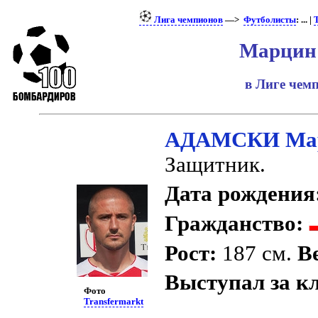
Лига чемпионов
—>
Футболисты
: ... |
Марцин
в Лиге че
АДАМСКИ Ма
Защитник.
Дата рождения
Гражданство:
Рост:
187 см.
В
Выступал за к
Фото
Transfermarkt