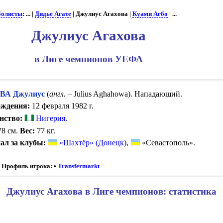
болисты
: ... |
Дидье Агате
| Джулиус Агахова |
Куами Агбо
| ...
Джулиус Агахова
в Лиге чемпионов УЕФА
ВА Джулиус
(
англ.
– Julius Aghahowa). Нападающий.
ождения:
12 февраля 1982 г.
нство:
Нигерия
.
8 см.
Вес:
77 кг.
ал за клубы:
«Шахтёр» (Донецк)
,
«Севастополь».
Профиль игрока:
•
Transfermarkt
Джулиус Агахова в Лиге чемпионов: статистика