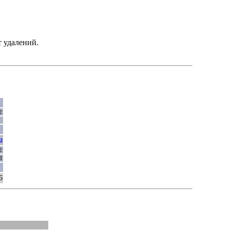
т удалений.
2
0
2
2
П
1
6