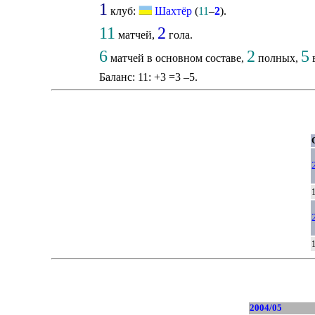
1
клуб:
Шахтёр
(
11
–
2
).
11
2
матчей,
гола.
6
2
5
матчей в основном составе,
полных,
в
Баланс: 11: +3 =3 –5.
2004/05