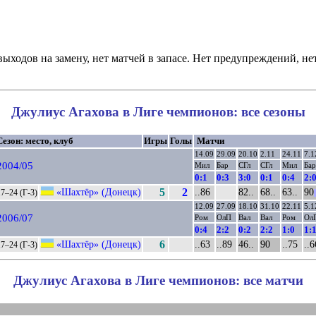
ыходов на замену, нет матчей в запасе. Нет предупреждений, не
Джулиус Агахова в Лиге чемпионов: все сезоны
Сезон: место, клуб
Игры
Голы
Матчи
14.09
29.09
20.10
2.11
24.11
7.1
2004/05
Мил
Бар
СГл
СГл
Мил
Бар
0:1
0:3
3:0
0:1
0:4
2:
«Шахтёр» (Донецк)
5
2
..86
82..
68..
63..
90
17–24 (Г-3)
12.09
27.09
18.10
31.10
22.11
5.1
2006/07
Ром
ОлП
Вал
Вал
Ром
Ол
0:4
2:2
0:2
2:2
1:0
1:
«Шахтёр» (Донецк)
6
..63
..89
46..
90
..75
..6
17–24 (Г-3)
Джулиус Агахова в Лиге чемпионов: все матчи