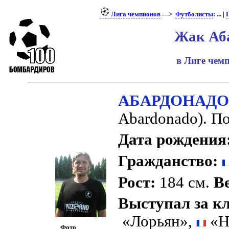
Лига чемпионов
—>
Футболисты
: ... |
Жак Аб
в Лиге че
АБАРДОНАДО
Abardonado). П
Дата рождения
Гражданство:
Рост:
184 см.
Ве
Выступал за к
«Лорьян»,
«Н
Фото