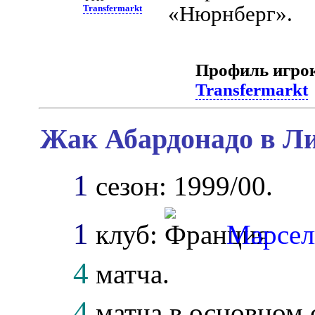
«Нюрнберг».
Transfermarkt
Профиль игро
Transfermarkt
Жак Абардонадо в Ли
1
сезон: 1999/00.
1
клуб:
Марсел
4
матча.
4
матча в основном 