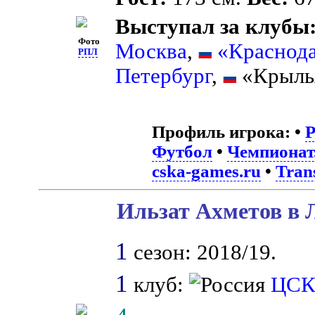
Выступал за клубы
Фото
Москва
,
«Краснод
РПЛ
Петербург
,
«Крылья
Профиль игрока:
•
Футбол
•
Чемпионат
cska-games.ru
•
Tran
Ильзат Ахметов в 
1
сезон: 2018/19.
1
клуб:
ЦС