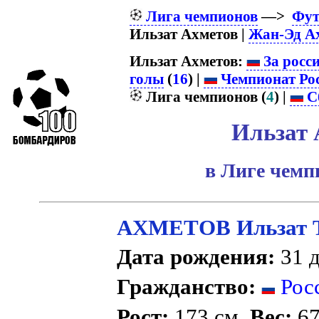
Лига чемпионов
—>
Фут
Ильзат Ахметов |
Жан-Эд А
Ильзат Ахметов:
За росс
голы
(
16
) |
Чемпионат Ро
Лига чемпионов (
4
) |
С
Ильзат 
в Лиге чем
АХМЕТОВ Ильзат Т
Дата рождения:
31 д
Гражданство:
Рос
Рост:
173 см.
Вес:
67