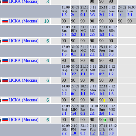
ЦСКА (Москва)
3
90
90
90
)
15.09
30.09
21.10
3.11
25.11
8.12
24.02
16.03
Влф
Беш
МЮ
МЮ
Влф
Беш
Сев
Сев
1:3
2:1
0:1
3:3
2:1
2:1
1:1
2:1
ЦСКА (Москва)
10
90
90
90
90
90
90
90
90
17.09
2.10
23.10
5.11
27.11
10.12
Бав
ВПз
МС
МС
Бав
ВПз
0:3
3:2
1:2
2:5
1:3
1:2
ЦСКА (Москва)
6
90
90
90
90
90
90
)
17.09
30.09
21.10
5.11
25.11
10.12
Ром
Бав
МС
МС
Ром
Бав
1:5
0:1
2:2
2:1
1:1
0:3
ЦСКА (Москва)
6
90
90
90
90
90
90
)
15.09
30.09
21.10
3.11
25.11
8.12
Влф
ПСВ
МЮ
МЮ
Влф
ПСВ
0:1
3:2
1:1
0:1
0:2
1:2
ЦСКА (Москва)
6
90
90
90
90
90
90
)
14.09
27.09
18.10
2.11
22.11
7.12
БЛв
Ттх
Мко
Мко
БЛв
Ттх
2:2
0:1
1:1
0:3
1:1
1:3
ЦСКА (Москва)
6
90
90
90
90
90
90
)
||
12.09
27.09
18.10
31.10
22.11
5.12
Бнф
МЮ
Баз
Баз
Бнф
МЮ
2:1
1:4
0:2
2:1
2:0
1:2
ЦСКА (Москва)
6
90
90
90
90
90
90
)
0
19.09
2.10
23.10
7.11
27.11
12.12
ВПз
РМ
Ром
Ром
ВПз
РМ
2:2
1:0
0:3
1:2
1:2
3:0