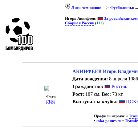
Лига чемпионов
—>
Футболисты
: ..
Игорь Акинфеев:
За российские ко
Сборная России
(
111
) |
АКИНФЕЕВ Игорь Владими
Дата рождения:
8 апреля 1986 
Гражданство:
Россия
.
Рост:
187 см.
Вес:
73 кг.
Фото
Выступал за клубы:
ЦСКА
РПЛ
Профиль игрока:
•
Tran
•
cska-games.ru
•
Transf