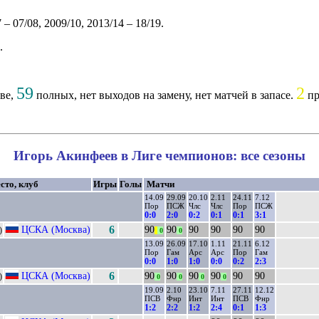
 – 07/08, 2009/10, 2013/14 – 18/19.
.
59
2
аве,
полных, нет выходов на замену, нет матчей в запасе.
пр
Игорь Акинфеев в Лиге чемпионов: все сезоны
сто, клуб
Игры
Голы
Матчи
14.09
29.09
20.10
2.11
24.11
7.12
Пор
ПСЖ
Члс
Члс
Пор
ПСЖ
0:0
2:0
0:2
0:1
0:1
3:1
ЦСКА (Москва)
6
90
90
90
90
90
90
)
||
0
0
13.09
26.09
17.10
1.11
21.11
6.12
Пор
Гам
Арс
Арс
Пор
Гам
0:0
1:0
1:0
0:0
0:2
2:3
ЦСКА (Москва)
6
90
90
90
90
90
90
)
0
0
0
0
19.09
2.10
23.10
7.11
27.11
12.12
ПСВ
Фнр
Инт
Инт
ПСВ
Фнр
1:2
2:2
1:2
2:4
0:1
1:3