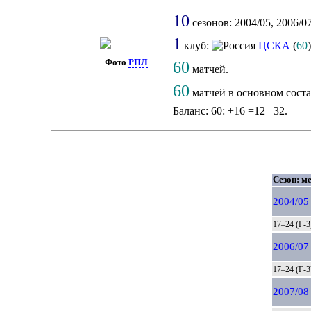
10
сезонов: 2004/05, 2006/07
1
клуб:
ЦСКА
(
60
)
Фото
РПЛ
60
матчей.
60
матчей в основном сост
Баланс: 60: +16 =12 –32.
Сезон: ме
2004/05
17–24 (Г-3
2006/07
17–24 (Г-3
2007/08