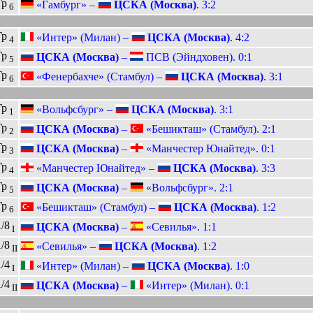
Гр
«Гамбург» –
ЦСКА (Москва)
. 3:2
6
Гр
«Интер» (Милан) –
ЦСКА (Москва)
. 4:2
4
Гр
ЦСКА (Москва)
–
ПСВ (Эйндховен). 0:1
5
Гр
«Фенербахче» (Стамбул) –
ЦСКА (Москва)
. 3:1
6
Гр
«Вольфсбург» –
ЦСКА (Москва)
. 3:1
1
Гр
ЦСКА (Москва)
–
«Бешикташ» (Стамбул). 2:1
2
Гр
ЦСКА (Москва)
–
«Манчестер Юнайтед». 0:1
3
Гр
«Манчестер Юнайтед» –
ЦСКА (Москва)
. 3:3
4
Гр
ЦСКА (Москва)
–
«Вольфсбург». 2:1
5
Гр
«Бешикташ» (Стамбул) –
ЦСКА (Москва)
. 1:2
6
1/8
ЦСКА (Москва)
–
«Севилья». 1:1
I
1/8
«Севилья» –
ЦСКА (Москва)
. 1:2
II
1/4
«Интер» (Милан) –
ЦСКА (Москва)
. 1:0
I
1/4
ЦСКА (Москва)
–
«Интер» (Милан). 0:1
II