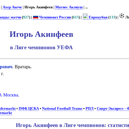
. |
Ахер Акече
| Игорь Акинфеев |
Магнес Аклиуш
| ...
манды: матчи
(
927
) |
Чемпионат России
(
615
) |
Еврокубки
(
133
) |
Ли
Игорь Акинфеев
в Лиге чемпионов УЕФА
рович
. Вратарь.
г.
 Москва
.
sfermarkt
•
ПФК ЦСКА
•
National Football Teams
•
РПЛ
•
Спорт-Экспресс - 
ermarkt
Игорь Акинфеев в Лиге чемпионов: статист