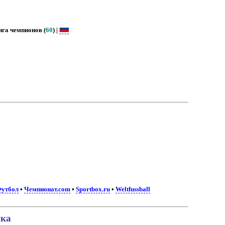
га чемпионов (
60
) |
Футбол
•
Чемпионат.com
•
Sportbox.ru
•
Weltfussball
ика