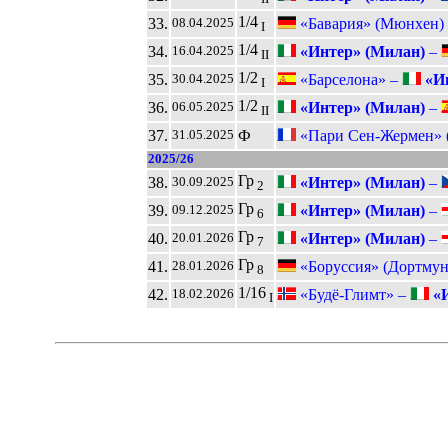
1/4
33.
«Бавария» (Мюнхен)
08.04.2025
I
1/4
34.
«Интер» (Милан)
–
16.04.2025
II
1/2
35.
«Барселона» –
«Ин
30.04.2025
I
1/2
36.
«Интер» (Милан)
–
06.05.2025
II
37.
Ф
«Пари Сен-Жермен» 
31.05.2025
2025/26
Гр
38.
«Интер» (Милан)
–
30.09.2025
2
Гр
39.
«Интер» (Милан)
–
09.12.2025
6
Гр
40.
«Интер» (Милан)
–
20.01.2026
7
Гр
41.
«Боруссия» (Дортмун
28.01.2026
8
1/16
42.
«Будё-Глимт» –
«И
18.02.2026
I