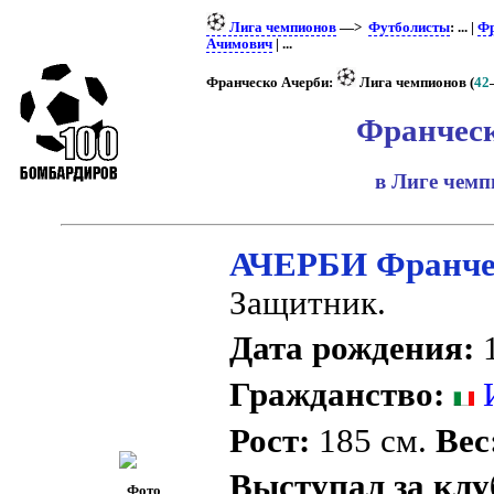
Лига чемпионов
—>
Футболисты
: ... |
Фр
Ачимович
| ...
Франческо Ачерби:
Лига чемпионов (
42
Франчес
в Лиге чем
АЧЕРБИ Франче
Защитник.
Дата рождения:
1
Гражданство:
И
Рост:
185 см.
Вес
Выступал за клу
Фото