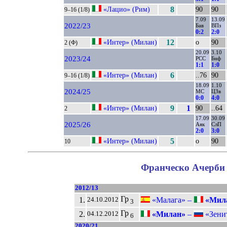
«Лацио» (Рим)
8
90
90
9–16 (1/8)
7.09
13.09
2022/23
Бав
ВПз
0:2
2:0
«Интер» (Милан)
12
о
90
2 (Ф)
20.09
3.10
2023/24
РСС
Бнф
1:1
1:0
«Интер» (Милан)
6
..76
90
9–16 (1/8)
18.09
1.10
2024/25
МС
ЦЗв
0:0
4:0
«Интер» (Милан)
9
1
90
..64
2
17.09
30.09
2025/26
Аяк
СлП
2:0
3:0
«Интер» (Милан)
5
о
90
10
Франческо Ачерби 
2012/13
Гр
1.
«Малага» –
«Мил
24.10.2012
3
Гр
2.
«Милан»
–
«Зенит
04.12.2012
6
2020/21