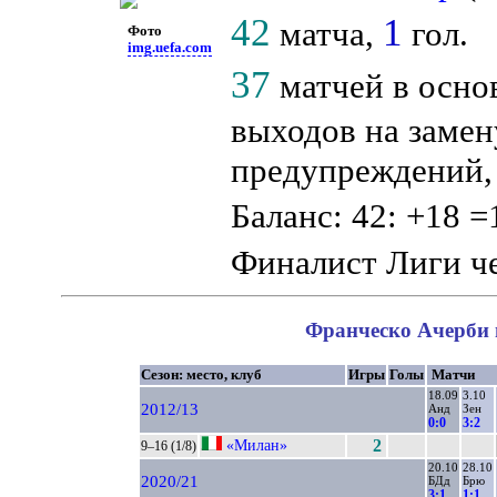
42
1
матча,
гол.
Фото
img.uefa.com
37
матчей в осно
выходов на замен
предупреждений, 
Баланс: 42: +18 =
Финалист Лиги 
Франческо Ачерби в
Сезон: место, клуб
Игры
Голы
Матчи
18.09
3.10
2012/13
Анд
Зен
0:0
3:2
«Милан»
2
9–16 (1/8)
20.10
28.10
2020/21
БДд
Брю
3:1
1:1