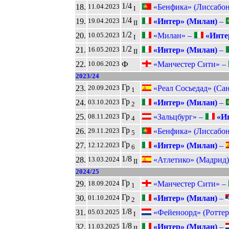
1/4
18.
«Бенфика» (Лиссабон
11.04.2023
I
1/4
19.
«Интер» (Милан)
–
19.04.2023
II
1/2
20.
«Милан» –
«Инте
10.05.2023
I
1/2
21.
«Интер» (Милан)
–
16.05.2023
II
22.
Ф
«Манчестер Сити» –
10.06.2023
2023/24
Гр
23.
«Реал Сосьедад» (Сан
20.09.2023
1
Гр
24.
«Интер» (Милан)
–
03.10.2023
2
Гр
25.
«Зальцбург» –
«Ин
08.11.2023
4
Гр
26.
«Бенфика» (Лиссабон
29.11.2023
5
Гр
27.
«Интер» (Милан)
–
12.12.2023
6
1/8
28.
«Атлетико» (Мадрид)
13.03.2024
II
2024/25
Гр
29.
«Манчестер Сити» –
18.09.2024
1
Гр
30.
«Интер» (Милан)
–
01.10.2024
2
1/8
31.
«Фейеноорд» (Роттер
05.03.2025
I
1/8
32.
«Интер» (Милан)
–
11.03.2025
II