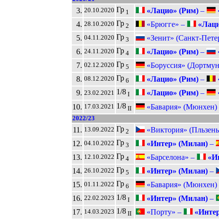
Гр
3.
«Лацио» (Рим)
–
20.10.2020
1
Гр
4.
«Брюгге» –
«Лаци
28.10.2020
2
Гр
5.
«Зенит» (Санкт-Пете
04.11.2020
3
Гр
6.
«Лацио» (Рим)
–
24.11.2020
4
Гр
7.
«Боруссия» (Дортмун
02.12.2020
5
Гр
8.
«Лацио» (Рим)
–
08.12.2020
6
1/8
9.
«Лацио» (Рим)
–
23.02.2021
I
1/8
10.
«Бавария» (Мюнхен)
17.03.2021
II
2022/23
Гр
11.
«Виктория» (Пльзень
13.09.2022
2
Гр
12.
«Интер» (Милан)
–
04.10.2022
3
Гр
13.
«Барселона» –
«Ин
12.10.2022
4
Гр
14.
«Интер» (Милан)
–
26.10.2022
5
Гр
15.
«Бавария» (Мюнхен)
01.11.2022
6
1/8
16.
«Интер» (Милан)
–
22.02.2023
I
1/8
17.
«Порту» –
«Интер
14.03.2023
II