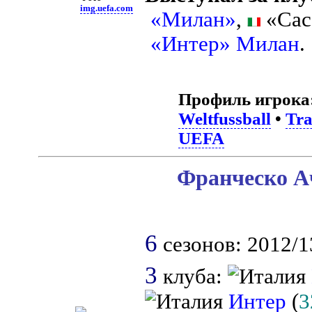
img.uefa.com
«Милан»
,
«Сас
«Интер» Милан
.
Профиль игрока
Weltfussball
•
Tra
UEFA
Франческо А
6
сезонов: 2012/13
3
клуба:
Интер
(
3