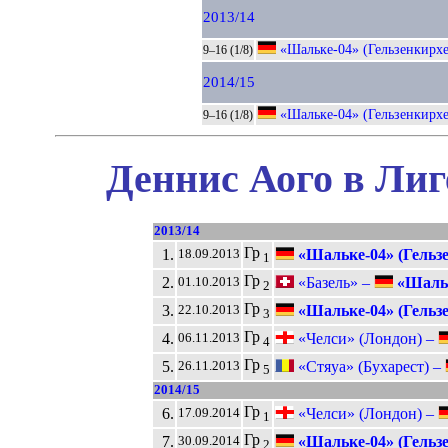
2013/14
«Шальке-04» (Гельзенкирх
9–16 (1/8)
2014/15
«Шальке-04» (Гельзенкирх
9–16 (1/8)
Деннис Аого в Лиг
2013/14
Гр
1.
«Шальке-04» (Гельз
18.09.2013
1
Гр
2.
«Базель» –
«Шальк
01.10.2013
2
Гр
3.
«Шальке-04» (Гельз
22.10.2013
3
Гр
4.
«Челси» (Лондон) –
06.11.2013
4
Гр
5.
«Стяуа» (Бухарест) –
26.11.2013
5
2014/15
Гр
6.
«Челси» (Лондон) –
17.09.2014
1
Гр
7.
«Шальке-04» (Гельз
30.09.2014
2