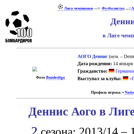
Лига чемпионов
—>
Футболисты
: ... |
А
Денни
в Лиге чем
АОГО Деннис
(
нем.
– Denn
Дата рождения:
14 января 
Гражданство:
Германи
Фото
Bundesliga
Выступал за клубы:
«
Профиль игрока:
•
Natio
Деннис Аого в Лиг
2
сезона: 2013/14 – 