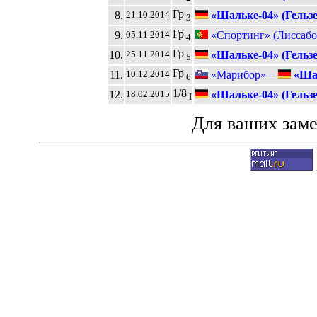
Гр
8.
«Шальке-04» (Гельз
21.10.2014
3
Гр
9.
«Спортинг» (Лиссабо
05.11.2014
4
Гр
10.
«Шальке-04» (Гельз
25.11.2014
5
Гр
11.
«Марибор» –
«Шал
10.12.2014
6
1/8
12.
«Шальке-04» (Гельз
18.02.2015
I
Для ваших зам