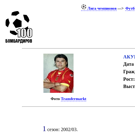
Лига чемпионов
—>
Футб
АКУ
Дата
Граж
Рост:
Выст
Фото
Transfermarkt
1
сезон: 2002/03.