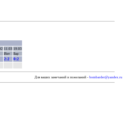
02
11.03
19.03
Инт
Бар
2:2
0:2
Для ваших замечаний и пожеланий -
bombarder@yandex.ru