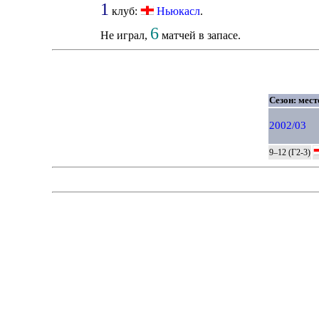
1
клуб:
Ньюкасл
.
6
Не играл,
матчей в запасе.
Сезон: мест
2002/03
9–12 (Г2-3)