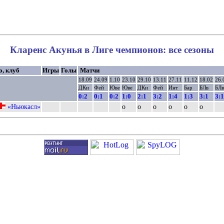
Кларенс Акунья в Лиге чемпионов: все сезоны
о, клуб
Игры
Голы
Матчи
18.09
24.09
1.10
23.10
29.10
13.11
27.11
11.12
18.02
26.
ДКи
Фей
Юве
Юве
ДКи
Фей
Инт
Бар
БЛв
БЛв
0:2
0:1
0:2
1:0
2:1
3:2
1:4
1:3
3:1
3:1
«Ньюкасл»
о
о
о
о
о
о