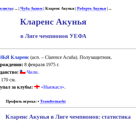
олисты
: ... |
Чуба Акпом
| Кларенс Акунья |
Роберто Акунья
| ...
Кларенс Акунья
в Лиге чемпионов УЕФА
НЬЯ Кларенс
(
исп.
– Clarence Acuña). Полузащитник.
 рождения:
8 февраля 1975 г.
данство:
Чили
.
170 см.
упал за клубы:
«Ньюкасл»
.
Профиль игрока:
•
Transfermarkt
Кларенс Акунья в Лиге чемпионов: статистика