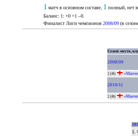
1
1
матч в основном составе,
полный, нет в
Баланс: 1: +0 =1 –0.
Финалист Лиги чемпионов
2008/09
(в сезон
Сезон: место, кл
2008/09
«Манче
2 (Ф)
2010/11
«Манче
2 (Ф)
201
1.