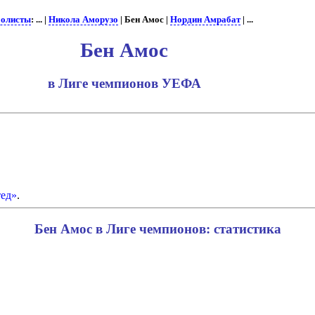
олисты
: ... |
Никола Аморузо
| Бен Амос |
Нордин Амрабат
| ...
Бен Амос
в Лиге чемпионов УЕФА
ед»
.
Бен Амос в Лиге чемпионов: статистика