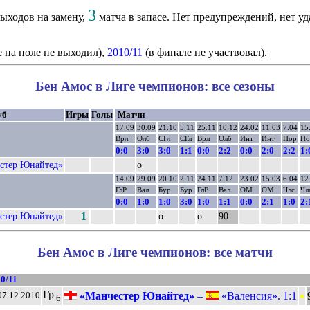
3
ыходов на замену,
матча в запасе. Нет предупреждений, нет уд
е на поле не выходил),
2010/11
(в финале не участвовал).
Бен Амос в Лиге чемпионов: все сезоны
уб
Игры
Голы
Матчи
17.09
30.09
21.10
5.11
25.11
10.12
24.02
11.03
7.04
15
Врл
Олб
СГл
СГл
Врл
Олб
Инт
Инт
Пор
По
0:0
3:0
3:0
1:1
0:0
2:2
0:0
2:0
2:2
1:
стер Юнайтед»
о
14.09
29.09
20.10
2.11
24.11
7.12
23.02
15.03
6.04
12
ГлР
Вал
Бур
Бур
ГлР
Вал
ОМ
ОМ
Члс
Чл
0:0
1:0
1:0
3:0
1:0
1:1
0:0
2:1
1:0
2:
стер Юнайтед»
1
о
о
90
Бен Амос в Лиге чемпионов: все матчи
0/11
•
Гр
«Манчестер Юнайтед»
–
«Валенсия». 1:1
07.12.2010
6