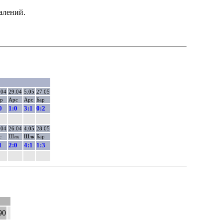
алений.
.04
29.04
5.05
27.05
р
Арс
Арс
Бар
0
1:0
3:1
0:2
.04
26.04
4.05
28.05
с
Шлк
Шлк
Бар
1
2:0
4:1
1:3
90