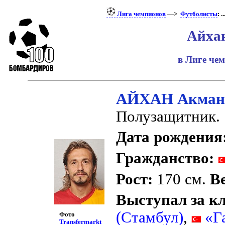
Лига чемпионов
—>
Футболисты
: ..
Айха
в Лиге че
АЙХАН Акма
Полузащитник.
Дата рождения
Гражданство:
Рост:
170 см.
Ве
Выступал за к
(Стамбул)
,
«Га
Фото
Transfermarkt