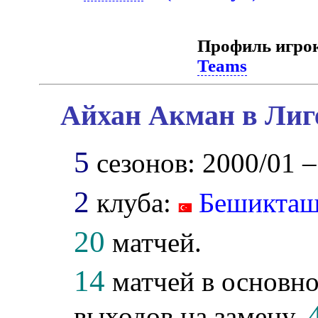
Профиль игро
Teams
Айхан Акман в Лиг
5
сезонов: 2000/01 –
2
клуба:
Бешикта
20
матчей.
14
матчей в основно
выходов на замену,