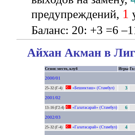
1
предупреждений,
у
Баланс: 20: +3 =6 –1
Айхан Акман в Лиг
Сезон: место, клуб
Игры
Го
2000/01
«Бешикташ» (Стамбул)
3
25–32 (Г-4)
2001/02
«Галатасарай» (Стамбул)
6
13–16 (Г2-4)
2002/03
«Галатасарай» (Стамбул)
4
25–32 (Г-4)