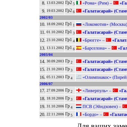
Гр2
8.
«Рома» (Рим) –
«Га
13.03.2002
5
Гр2
9.
«Галатасарай» (Стам
19.03.2002
6
2002/03
Гр1
10.
«Локомотив» (Москва
18.09.2002
1
Гр1
11.
«Галатасарай» (Стам
01.10.2002
3
Гр1
12.
«Брюгге» –
«Галат
23.10.2002
4
Гр1
13.
«Барселона» –
«Гал
13.11.2002
6
2003/04
Гр
14.
«Галатасарай» (Стам
30.09.2003
2
Гр
15.
«Галатасарай» (Стам
21.10.2003
3
Гр
16.
«Олимпиакос» (Пирей
05.11.2003
4
2006/07
Гр
17.
«Ливерпуль» –
«Га
27.09.2006
2
Гр
18.
«Галатасарай» (Стам
18.10.2006
3
Гр
19.
ПСВ (Эйндховен) –
31.10.2006
4
Гр
20.
«Бордо» –
«Галатас
22.11.2006
5
Для ваших зам