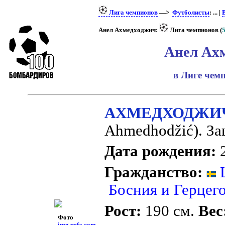
Лига чемпионов
—>
Футболисты
: ... |
Анел Ахмедходжич:
Лига чемпионов (
Анел Ах
в Лиге че
АХМЕДХОДЖИЧ
Ahmedhodžić). З
Дата рождения:
2
Гражданство:
Босния и Герцег
Рост:
190 см.
Вес
Фото
img.uefa.com