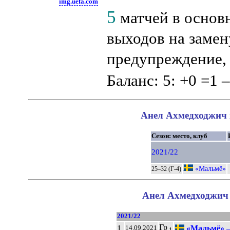
img.uefa.com
5
матчей в основ
выходов на замену
предупреждение
Баланс: 5: +0 =1 –
Анел Ахмедходжич в
Сезон: место, клуб
2021/22
«Мальмё»
25–32 (Г-4)
Анел Ахмедходжич 
2021/22
Гр
1.
«Мальмё»
14.09.2021
1