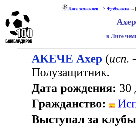
Лига чемпионов
—>
Футболисты
: ... 
Ахер
в Лиге че
АКЕЧЕ Ахер
(
исп.
–
Полузащитник.
Дата рождения:
30 
Гражданство:
Исп
Выступал за клубы