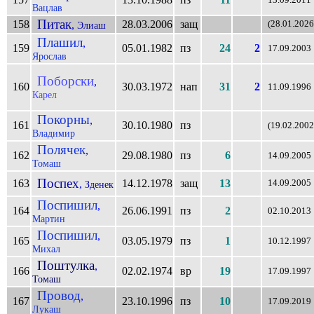
Вацлав
Питак
158
28.03.2006
защ
,
(28.01.2026
Элиаш
Плашил
,
159
05.01.1982
пз
24
2
17.09.2003
Ярослав
Поборски
,
160
30.03.1972
нап
31
2
11.09.1996
Карел
Покорны
,
161
30.10.1980
пз
(19.02.2002
Владимир
Полячек
,
162
29.08.1980
пз
6
14.09.2005
Томаш
Поспех
163
14.12.1978
защ
13
,
14.09.2005
Зденек
Поспишил
,
164
26.06.1991
пз
2
02.10.2013
Мартин
Поспишил
,
165
03.05.1979
пз
1
10.12.1997
Михал
Поштулка
,
166
02.02.1974
вр
19
17.09.1997
Томаш
Провод
,
167
23.10.1996
пз
10
17.09.2019
Лукаш