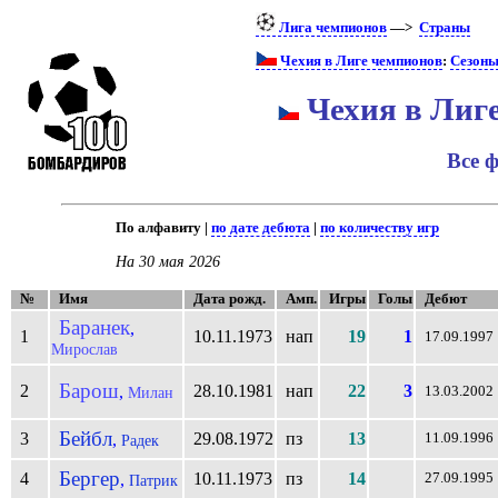
Лига чемпионов
—>
Страны
Чехия в Лиге чемпионов
:
Сезон
Чехия в Лиг
Все 
По алфавиту |
по дате дебюта
|
по количеству игр
На 30 мая 2026
№
Имя
Дата рожд.
Амп.
Игры
Голы
Дебют
Баранек
,
1
10.11.1973
нап
19
1
17.09.1997
Мирослав
Барош
2
28.10.1981
нап
22
3
,
Милан
13.03.2002
Бейбл
3
29.08.1972
пз
13
,
11.09.1996
Радек
Бергер
4
10.11.1973
пз
14
,
27.09.1995
Патрик