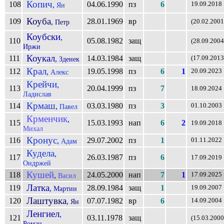
Копич
108
04.06.1990
пз
6
,
19.09.2018
Ян
Коуба
109
28.01.1969
вр
,
Петр
(20.02.2001
Коубски
,
110
05.08.1982
защ
(28.09.2004
Иржи
Коукал
111
14.03.1984
защ
,
(17.09.2013
Зденек
Крал
112
19.05.1998
пз
6
1
,
20.09.2023
Алекс
Крейчи
,
113
20.04.1999
пз
7
18.09.2024
Ладислав
Крмаш
114
03.03.1980
пз
3
,
01.10.2003
Павел
Крменчик
,
115
15.03.1993
нап
6
2
19.09.2018
Михал
Кронус
116
29.07.2002
пз
1
,
01.11.2022
Адам
Кудела
,
117
26.03.1987
пз
6
17.09.2019
Ондржей
Кушей
118
24.05.2000
нап
7
1
,
17.09.2025
Васил
Латка
119
28.09.1984
защ
1
,
19.09.2007
Мартин
Лаштувка
120
07.07.1982
вр
6
,
14.09.2004
Ян
Ленгиел
,
121
03.11.1978
защ
(15.03.2000
Роман