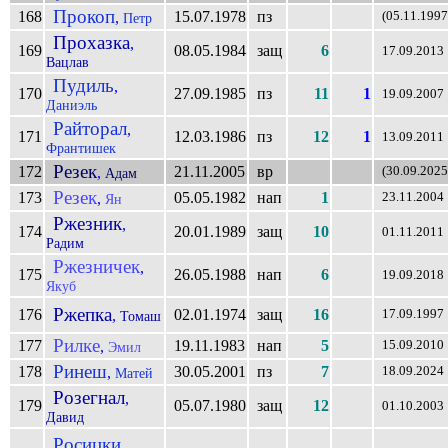
Прокоп
168
15.07.1978
пз
,
(05.11.1997
Петр
Прохазка
,
169
08.05.1984
защ
6
17.09.2013
Вацлав
Пудиль
,
170
27.09.1985
пз
11
1
19.09.2007
Даниэль
Райторал
,
171
12.03.1986
пз
12
1
13.09.2011
Франтишек
Резек
172
21.11.2005
вр
,
(30.09.2025
Адам
Резек
173
05.05.1982
нап
1
,
23.11.2004
Ян
Ржезник
,
174
20.01.1989
защ
10
01.11.2011
Радим
Ржезничек
,
175
26.05.1988
нап
6
19.09.2018
Якуб
Ржепка
176
02.01.1974
защ
16
,
17.09.1997
Томаш
Рилке
177
19.11.1983
нап
5
,
15.09.2010
Эмил
Ринеш
178
30.05.2001
пз
7
,
18.09.2024
Матей
Розегнал
,
179
05.07.1980
защ
12
01.10.2003
Давид
Росицки
,