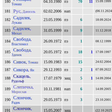
180
04.10.1980
пз
70
11
15.09.1999
Томаш
Рус
181
02.02.2006
нап
,
(06.11.2024
Даниэль
Садилек
,
182
23.05.1996
пз
6
18.09.2024
Лукаш
Садилек
,
183
31.05.1999
пз
9
11.12.2018
Михал
Свобода
,
184
26.09.1972
пз
1
08.12.1999
Властимил
Свобода
,
185
20.05.1972
пз
18
1
17.09.1997
Зденек
Сивок
186
15.09.1983
пз
15
,
24.02.2004
Томаш
Сикора
187
29.12.1993
пз
2
1
,
07.09.2022
Ян
Скацель
,
188
17.07.1979
защ
5
1
14.09.2004
Рудольф
Слепичка
,
189
10.11.1981
нап
6
14.09.2005
Мирослав
Слончик
,
190
29.05.1973
пз
3
23.10.2001
Радек
Слончик
,
191
15.05.2007
защ
(22.10.2025