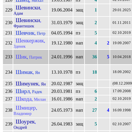
,
Михал
Шевински
,
229
19.06.2004
защ
1
29.01.2025
Адам
Шевински
,
230
31.03.1979
защ
2
01.11.2011
Франтишек
Шевчик
231
04.05.1994
пз
5
,
02.10.2019
Петр
Шенкержик
,
232
19.12.1980
нап
4
2
19.09.2007
Зденек
Шик
233
24.01.1996
нап
36
5
,
Патрик
10.04.2018
Шимак
234
13.10.1978
пз
18
,
18.09.2002
Ян
Шимунек
235
20.02.1987
защ
,
(08.12.2009
Ян
Ширл
236
20.03.1981
пз
6
,
17.09.2008
Радек
Шкода
237
16.01.1986
нап
2
,
02.10.2019
Милан
Шмицер
,
238
24.05.1973
нап
27
4
16.09.1998
Владимир
Шоурек
,
239
26.04.1983
защ
5
02.10.2007
Ондрей