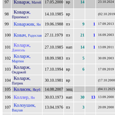
Коварж
97
17.05.2000
вр
14
,
23.10.2024
Матей
Коварж
,
98
14.10.1985
вр
(02.10.2019
Пршемысл
Коваржик
99
19.06.1988
пз
9
1
,
17.09.2013
Ян
Ковач
100
27.11.1979
пз
21
1
,
16.09.2003
Радослав
Коларж
,
101
27.10.1985
нап
14
1
13.09.2011
Даниэль
Коларж
,
102
18.09.1983
пз
5
30.09.2003
Мартин
Коларж
,
103
17.10.1994
вр
6
17.09.2019
Ондржей
Коларж
,
104
30.10.1981
вр
(17.10.2000
Патрик
Колисек
105
14.08.2007
защ
,
(04.11.2025
Якуб
Коллер
106
30.03.1973
нап
30
13
,
13.09.2000
Ян
Колоушек
,
107
13.04.1976
пз
3
20.09.2000
Вацлав