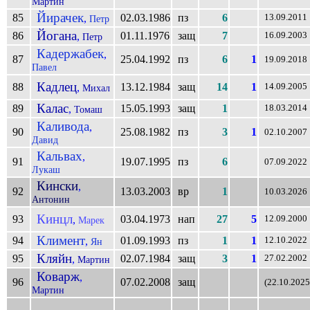
Мартин
Йирачек
85
02.03.1986
пз
6
,
13.09.2011
Петр
Йогана
86
01.11.1976
защ
7
,
16.09.2003
Петр
Кадержабек
,
87
25.04.1992
пз
6
1
19.09.2018
Павел
Кадлец
88
13.12.1984
защ
14
1
,
14.09.2005
Михал
Калас
89
15.05.1993
защ
1
,
18.03.2014
Томаш
Каливода
,
90
25.08.1982
пз
3
1
02.10.2007
Давид
Кальвах
,
91
19.07.1995
пз
6
07.09.2022
Лукаш
Кински
,
92
13.03.2003
вр
1
10.03.2026
Антонин
Кинцл
93
03.04.1973
нап
27
5
,
12.09.2000
Марек
Климент
94
01.09.1993
пз
1
1
,
12.10.2022
Ян
Кляйн
95
02.07.1984
защ
3
1
,
27.02.2002
Мартин
Коварж
,
96
07.02.2008
защ
(22.10.2025
Мартин