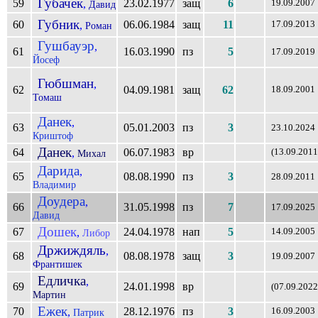
Губачек
59
23.02.1977
защ
6
,
19.09.2007
Давид
Губник
60
06.06.1984
защ
11
,
17.09.2013
Роман
Гушбауэр
,
61
16.03.1990
пз
5
17.09.2019
Йосеф
Гюбшман
,
62
04.09.1981
защ
62
18.09.2001
Томаш
Данек
,
63
05.01.2003
пз
3
23.10.2024
Криштоф
Данек
64
06.07.1983
вр
,
(13.09.2011
Михал
Дарида
,
65
08.08.1990
пз
3
28.09.2011
Владимир
Доудера
,
66
31.05.1998
пз
7
17.09.2025
Давид
Дошек
67
24.04.1978
нап
5
,
14.09.2005
Либор
Држиждяль
,
68
08.08.1978
защ
3
19.09.2007
Франтишек
Едличка
,
69
24.01.1998
вр
(07.09.2022
Мартин
Ежек
70
28.12.1976
пз
3
,
16.09.2003
Патрик