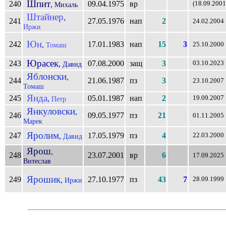
Шпит
240
09.04.1975
вр
,
(18.09.2001
Михаль
Штайнер
,
241
27.05.1976
нап
2
24.02.2004
Иржи
Юн
242
17.01.1983
нап
15
3
,
Томаш
25.10.2000
Юрасек
243
07.08.2000
защ
3
,
03.10.2023
Давид
Яблонски
,
244
21.06.1987
пз
3
23.10.2007
Томаш
Янда
245
05.01.1987
нап
2
,
19.09.2007
Петр
Янкуловски
,
246
09.05.1977
пз
21
01.11.2005
Марек
Яролим
247
17.05.1979
пз
4
,
22.03.2000
Давид
Ярош
,
248
23.07.2001
вр
6
17.09.2025
Витеслав
Ярошик
249
27.10.1977
пз
43
7
,
28.09.1999
Иржи