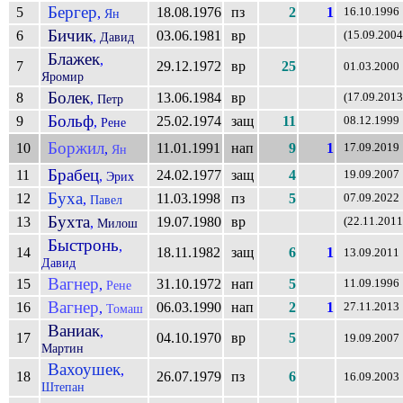
Бергер
5
18.08.1976
пз
2
1
,
16.10.1996
Ян
Бичик
6
03.06.1981
вр
,
(15.09.2004
Давид
Блажек
,
7
29.12.1972
вр
25
01.03.2000
Яромир
Болек
8
13.06.1984
вр
,
(17.09.2013
Петр
Больф
9
25.02.1974
защ
11
,
08.12.1999
Рене
Боржил
10
11.01.1991
нап
9
1
,
17.09.2019
Ян
Брабец
11
24.02.1977
защ
4
,
19.09.2007
Эрих
Буха
12
11.03.1998
пз
5
,
07.09.2022
Павел
Бухта
13
19.07.1980
вр
,
(22.11.2011
Милош
Быстронь
,
14
18.11.1982
защ
6
1
13.09.2011
Давид
Вагнер
15
31.10.1972
нап
5
,
11.09.1996
Рене
Вагнер
16
06.03.1990
нап
2
1
,
27.11.2013
Томаш
Ваниак
,
17
04.10.1970
вр
5
19.09.2007
Мартин
Вахоушек
,
18
26.07.1979
пз
6
16.09.2003
Штепан