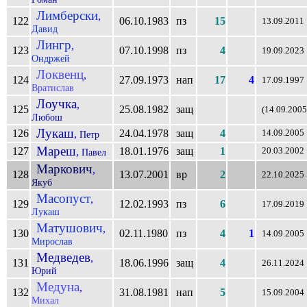
Лимберски
,
122
06.10.1983
пз
15
13.09.2011
Давид
Лингр
,
123
07.10.1998
пз
4
19.09.2023
Ондржей
Локвенц
,
124
27.09.1973
нап
17
4
17.09.1997
Вратислав
Лоучка
,
125
25.08.1982
защ
(14.09.2005
Любош
Лукаш
126
24.04.1978
защ
4
,
14.09.2005
Петр
Мареш
127
18.01.1976
защ
1
,
20.03.2002
Павел
Маркович
,
128
13.07.2001
вр
2
22.10.2025
Якуб
Масопуст
,
129
12.02.1993
пз
6
17.09.2019
Лукаш
Матушович
,
130
02.11.1980
пз
4
1
14.09.2005
Мирослав
Медведев
,
131
18.06.1996
защ
4
26.11.2024
Юрий
Медуна
,
132
31.08.1981
нап
5
15.09.2004
Михал