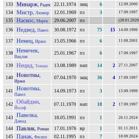
Минарж
133
22.11.1974
защ
6
,
12.09.2000
Радек
Мистр
134
12.01.1969
пз
3
,
17.09.1997
Люмир
Наскос
135
29.06.2007
пз
,
(28.01.2026
Марек
Недвед
136
30.08.1972
пз
75
15
,
Павел
14.09.1999
Немец
137
15.05.1966
пз
6
,
11.09.2001
Иржи
Немечек
,
138
25.01.1967
пз
6
17.09.1997
Вацлав
Нецид
139
13.08.1989
нап
14
2
,
27.11.2007
Томаш
Новотны
,
140
07.04.1970
защ
36
4
17.09.1997
Иржи
Новотны
,
141
14.09.1973
пз
3
15.09.1999
Павел
Обайдин
,
142
07.11.1970
нап
18
2
17.09.1997
Йосеф
Павелка
,
143
18.05.1991
пз
1
26.11.2024
Давид
Павлик
144
17.01.1976
вр
1
,
01.11.2011
Роман
Панак
145
02.11.1995
пз
7
,
18.09.2024
Филип