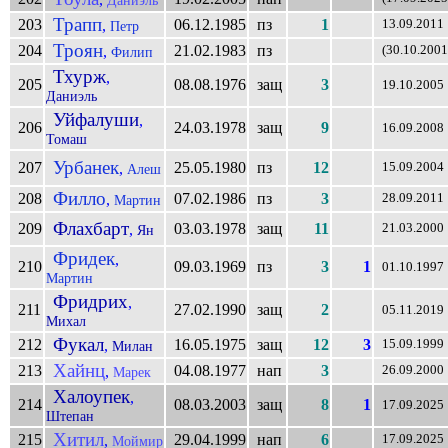
Трапп
203
06.12.1985
пз
1
,
13.09.2011
Петр
Троян
204
21.02.1983
пз
,
(30.10.2001
Филип
Тхурж
,
205
08.08.1976
защ
3
19.10.2005
Даниэль
Уйфалуши
,
206
24.03.1978
защ
9
16.09.2008
Томаш
Урбанек
207
25.05.1980
пз
12
,
15.09.2004
Алеш
Филло
208
07.02.1986
пз
3
,
28.09.2011
Мартин
Флахбарт
209
03.03.1978
защ
11
,
21.03.2000
Ян
Фридек
,
210
09.03.1969
пз
3
1
01.10.1997
Мартин
Фридрих
,
211
27.02.1990
защ
2
05.11.2019
Михал
Фукал
212
16.05.1975
защ
12
3
,
15.09.1999
Милан
Хайнц
213
04.08.1977
нап
3
,
26.09.2000
Марек
Халоупек
,
214
08.03.2003
защ
8
1
17.09.2025
Штепан
Хитил
215
29.04.1999
нап
6
,
17.09.2025
Моймир