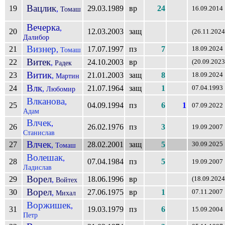
Вацлик
19
29.03.1989
вр
24
,
Томаш
16.09.2014
Вечерка
,
20
12.03.2003
защ
(26.11.2024
Далибор
Визнер
21
17.07.1997
пз
7
,
18.09.2024
Томаш
Витек
22
24.10.2003
вр
,
(20.09.2023
Радек
Витик
23
21.01.2003
защ
8
,
18.09.2024
Мартин
Влк
24
21.07.1964
защ
1
,
07.04.1993
Любомир
Влканова
,
25
04.09.1994
пз
6
1
07.09.2022
Адам
Влчек
,
26
26.02.1976
пз
3
19.09.2007
Станислав
Влчек
27
28.02.2001
защ
5
,
30.09.2025
Томаш
Волешак
,
28
07.04.1984
пз
5
19.09.2007
Ладислав
Ворел
29
18.06.1996
вр
,
(18.09.2024
Войтех
Ворел
30
27.06.1975
вр
1
,
07.11.2007
Михал
Воржишек
,
31
19.03.1979
пз
6
15.09.2004
Петр