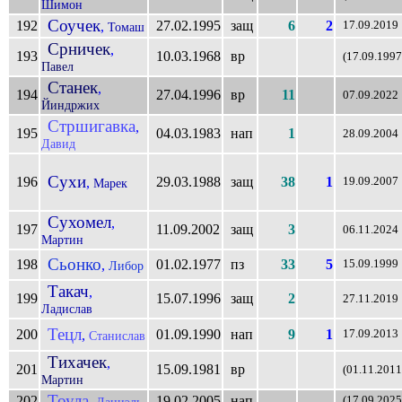
Шимон
Соучек
192
27.02.1995
защ
6
2
,
17.09.2019
Томаш
Срничек
,
193
10.03.1968
вр
(17.09.1997
Павел
Станек
,
194
27.04.1996
вр
11
07.09.2022
Йиндржих
Стршигавка
,
195
04.03.1983
нап
1
28.09.2004
Давид
Сухи
196
29.03.1988
защ
38
1
,
19.09.2007
Марек
Сухомел
,
197
11.09.2002
защ
3
06.11.2024
Мартин
Сьонко
198
01.02.1977
пз
33
5
,
15.09.1999
Либор
Такач
,
199
15.07.1996
защ
2
27.11.2019
Ладислав
Тецл
200
01.09.1990
нап
9
1
,
17.09.2013
Станислав
Тихачек
,
201
15.09.1981
вр
(01.11.2011
Мартин
Тоула
202
19.02.2005
нап
,
(17.09.2025
Даниэль