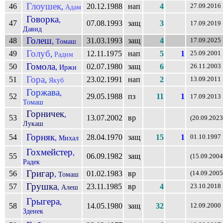
Глоушек
46
20.12.1988
нап
4
,
27.09.2016
Адам
Говорка
,
47
07.08.1993
защ
3
17.09.2019
Давид
Голеш
48
31.03.1993
защ
4
,
17.09.2025
Томаш
Голуб
49
12.11.1975
нап
5
1
,
25.09.2001
Радим
Гомола
50
02.07.1980
защ
6
,
26.11.2003
Иржи
Гора
51
23.02.1991
нап
2
,
13.09.2011
Якуб
Горжава
,
52
29.05.1988
пз
11
1
17.09.2013
Томаш
Горничек
,
53
13.07.2002
вр
(20.09.2023
Лукаш
Горняк
54
28.04.1970
защ
15
1
,
01.10.1997
Михал
Гохмейстер
,
55
06.09.1982
защ
(15.09.2004
Радек
Григар
56
01.02.1983
вр
,
(14.09.2005
Томаш
Грушка
57
23.11.1985
вр
4
,
23.10.2018
Алеш
Грыгера
,
58
14.05.1980
защ
32
12.09.2000
Зденек