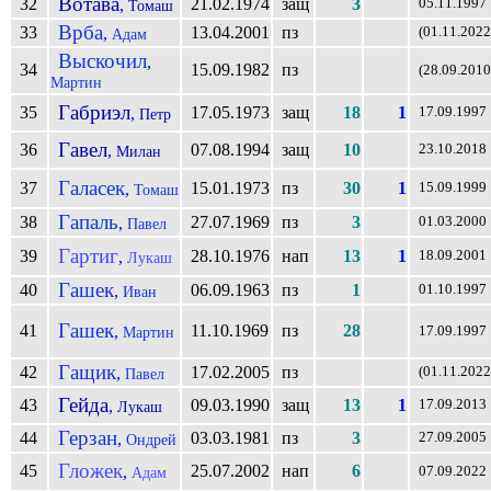
Вотава
32
21.02.1974
защ
3
,
05.11.1997
Томаш
Врба
33
13.04.2001
пз
,
(01.11.2022
Адам
Выскочил
,
34
15.09.1982
пз
(28.09.2010
Мартин
Габриэл
35
17.05.1973
защ
18
1
,
17.09.1997
Петр
Гавел
36
07.08.1994
защ
10
,
23.10.2018
Милан
Галасек
37
15.01.1973
пз
30
1
,
15.09.1999
Томаш
Гапаль
38
27.07.1969
пз
3
,
01.03.2000
Павел
Гартиг
39
28.10.1976
нап
13
1
,
18.09.2001
Лукаш
Гашек
40
06.09.1963
пз
1
,
01.10.1997
Иван
Гашек
41
11.10.1969
пз
28
,
Мартин
17.09.1997
Гащик
42
17.02.2005
пз
,
(01.11.2022
Павел
Гейда
43
09.03.1990
защ
13
1
,
17.09.2013
Лукаш
Герзан
44
03.03.1981
пз
3
,
27.09.2005
Ондрей
Гложек
45
25.07.2002
нап
6
,
Адам
07.09.2022