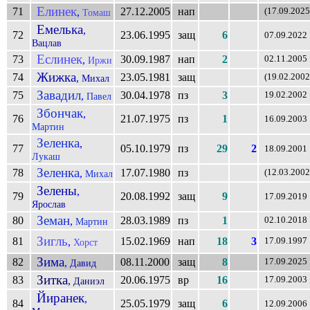
Елинек
71
27.12.2005
нап
,
(17.09.2025
Томаш
Емелька
,
72
23.06.1995
защ
6
07.09.2022
Вацлав
Еслинек
73
30.09.1987
нап
2
,
02.11.2005
Иржи
Жижка
74
23.05.1981
защ
,
(19.02.2002
Михал
Завадил
75
30.04.1978
пз
3
,
19.02.2002
Павел
Збончак
,
76
21.07.1975
пз
1
16.09.2003
Мартин
Зеленка
,
77
05.10.1979
пз
29
2
18.09.2001
Лукаш
Зеленка
78
17.07.1980
пз
,
(12.03.2002
Михал
Зелены
,
79
20.08.1992
защ
9
17.09.2019
Ярослав
Земан
80
28.03.1989
пз
1
,
02.10.2018
Мартин
Зигль
81
15.02.1969
нап
18
3
,
17.09.1997
Хорст
Зима
82
08.11.2000
защ
8
,
17.09.2025
Давид
Зитка
83
20.06.1975
вр
16
,
17.09.2003
Даниэл
Йиранек
,
84
25.05.1979
защ
6
12.09.2006