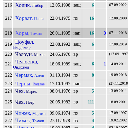
Холик
216
12.05.1998
защ
6
,
07.09.2022
Либор
Хорват
217
22.04.1975
пз
16
,
Павел
12.09.2000
Хоры
218
26.01.1995
нап
16
3
,
07.11.2018
Томаш
Цоуфал
,
219
22.08.1992
защ
6
17.09.2019
Владимир
Чалоун
220
24.05.1970
вр
,
(17.09.1997
Михал
Челюстка
,
221
18.06.1989
защ
6
1
14.09.2011
Ондржей
Чермак
222
01.10.1994
пз
8
,
19.09.2018
Алеш
Черны
223
17.10.1997
нап
,
(27.11.2018
Вацлав
Чех
224
08.04.1976
вр
5
,
13.09.2011
Марек
Чех
225
20.05.1982
вр
111
,
Петр
18.09.2001
Чижек
226
09.06.1974
пз
5
,
17.09.1997
Мартин
Чижек
227
27.11.1978
пз
4
,
19.02.2002
Томаш
Швец
228
19.03.1987
пз
4
02.10.2007