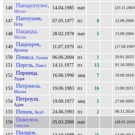
Пападопулос
,
146
14.04.1985
нап
(25.11.2003
Михал
Папоушек
,
147
07.05.1977
пз
8
12.09.2000
Петр
Пацанда
,
148
28.02.1978
нап
5
15.09.2004
Милан
Пациорек
,
149
11.07.1979
пз
(17.09.1997
Яромир
Пенкса
150
06.06.2004
пз
1
,
29.01.2025
Лукаш
Пергль
151
14.11.1977
пз
13
,
01.10.2003
Павел
Перница
,
152
16.06.1990
защ
7
19.09.2018
Лудек
Петржела
,
153
19.06.1983
пз
16
13.09.2011
Милан
Петроуш
,
154
19.09.1977
защ
5
27.09.2005
Адам
Пешек
155
24.06.1993
пз
2
,
06.11.2024
Якуб
Пиколон
,
156
05.03.2006
нап
(28.01.2026
Самуэль
Пиларж
,
157
13.10.1988
пз
11
13.09.2011